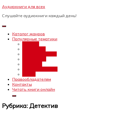
Перейти
Аудиокниги для всех
Бесплатный инт
к
Слушайте аудиокниги каждый день!
содержимому
Каталог жанров
Популярные тематики
Фэнтези
Попаданцы
Любовный роман
Фантастика
Детектив
Постапокалипсис
Ужасы
Правообладателям
Контакты
Читать книги онлайн
Рубрика:
Детектив