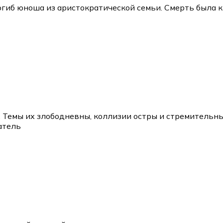
огиб юноша из аристократической семьи. Смерть была 
. Темы их злободневны, коллизии остры и стремительн
атель