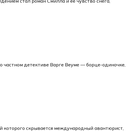
едением стал роман Смилла и её чувство снега,
о частном детективе Варге Веуме — борце-одиночке,
ой которого скрывается международный авантюрист,