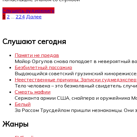
Слушать аудиокнигу
Пагинация
1
2
…
224
Далее
записей
Слушают сегодня
Памяти не предав
Майор Оргулов снова попадает в невероятный в
Безбилетный пассажир
Выдающийся советский грузинский кинорежиссе
Неестественные причины. Записки судмедэксперт
Тело человека – это безмолвный свидетель слу
Смерть мафии
Сержанта армии США, снайпера и оружейника М
Белый
За Рассом Трусдейлом пришли незнакомцы. Они
Жанры