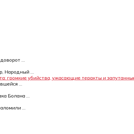
одоворот
…
р, Народный
…
а: громкие убийства, ужасающие теракты и запутанны
чившейся
…
ака Болана
…
 заломили
…