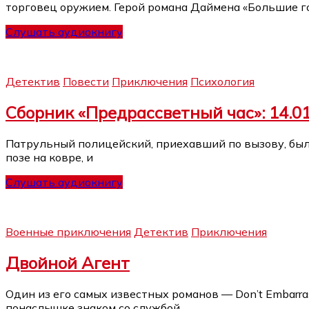
торговец оружием. Герой романа Даймена «Большие г
Слушать аудиокнигу
Детектив
Повести
Приключения
Психология
Сборник «Предрассветный час»: 14.01.
Патрульный полицейский, приехавший по вызову, был 
позе на ковре, и
Слушать аудиокнигу
Военные приключения
Детектив
Приключения
Двойной Агент
Один из его самых известных романов — Don’t Embarr
понаслышке знаком со службой