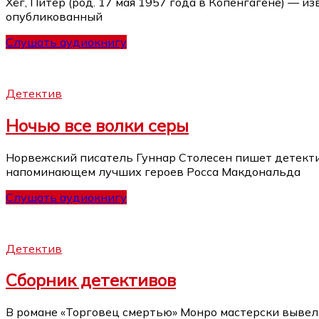
Хёг, Питер (род. 17 мая 1957 года в Копенгагене) — 
опубликованный
Слушать аудиокнигу
Детектив
Ночью все волки серы
Норвежский писатель Гуннар Столесен пишет детектив
напоминающем лучших героев Росса Макдональда
Слушать аудиокнигу
Детектив
Сборник детективов
В романе «Торговец смертью» Монро мастерски вывел