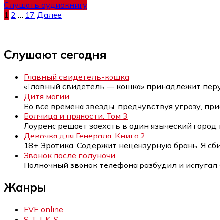
Слушать аудиокнигу
Пагинация
1
2
…
17
Далее
записей
Слушают сегодня
Главный свидетель-кошка
«Главный свидетель — кошка» принадлежит пер
Дитя магии
Во все времена звезды, предчувствуя угрозу, п
Волчица и пряности. Том 3
Лоуренс решает заехать в один языческий город 
Девочка для Генерала. Книга 2
18+ Эротика. Содержит нецензурную брань. Я сб
Звонок после полуночи
Полночный звонок телефона разбудил и испугал
Жанры
EVE online
S-T-I-K-S