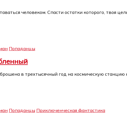
таваться человеком. Спасти остатки которого, твоя цел
ман
Попаданцы
юбленный
брошена в трехтысячный год на космическую станцию н
ман
Попаданцы
Приключенческая фантастика