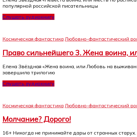
популярной российской писательницы
Слушать аудиокнигу
Космическая фантастика
Любовно-фантастический ро
Право сильнейшего 3. Жена воина, 
Елена Звёздная «Жена воина, или Любовь на выживание
завершила трилогию
Слушать аудиокнигу
Космическая фантастика
Любовно-фантастический ро
Молчание? Дорого!
16+ Никогда не принимайте дары от странных старух. 