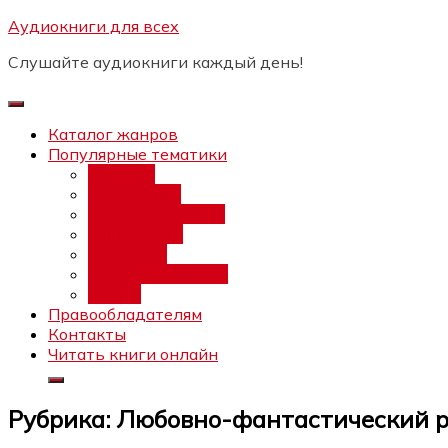
Перейти
Аудиокниги для всех
Бесплатный инт
к
Слушайте аудиокниги каждый день!
содержимому
Каталог жанров
Популярные тематики
Фэнтези
Попаданцы
Любовный роман
Фантастика
Детектив
Постапокалипсис
Ужасы
Правообладателям
Контакты
Читать книги онлайн
Рубрика:
Любовно-фантастический 