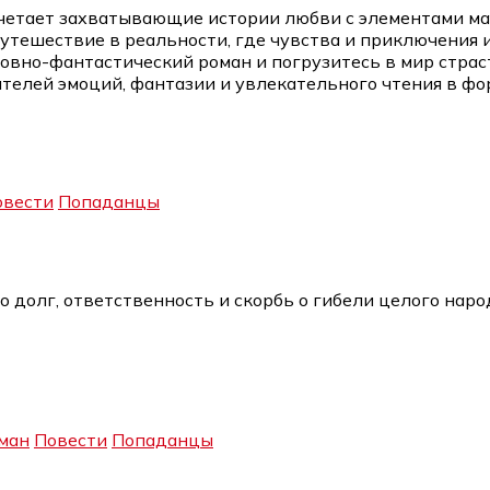
етает захватывающие истории любви с элементами маг
тешествие в реальности, где чувства и приключения иду
овно-фантастический роман и погрузитесь в мир страс
елей эмоций, фантазии и увлекательного чтения в фо
овести
Попаданцы
 долг, ответственность и скорбь о гибели целого народ
ман
Повести
Попаданцы