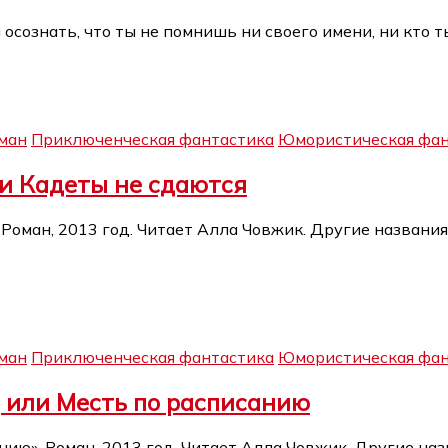
 осознать, что ты не помнишь ни своего имени, ни кто 
ман
Приключенческая фантастика
Юмористическая фан
ли Кадеты не сдаются
 Роман, 2013 год. Читает Алла Човжик. Другие названия
ман
Приключенческая фантастика
Юмористическая фан
, или Месть по расписанию
нию». Роман, 2013 год. Читает Алла Човжик. Другие на