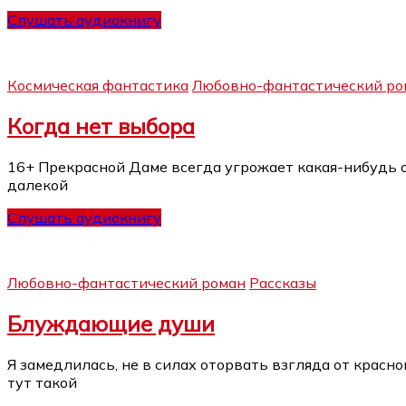
Слушать аудиокнигу
Космическая фантастика
Любовно-фантастический ро
Когда нет выбора
16+ Прекрасной Даме всегда угрожает какая-нибудь оп
далекой
Слушать аудиокнигу
Любовно-фантастический роман
Рассказы
Блуждающие души
Я замедлилась, не в силах оторвать взгляда от красн
тут такой