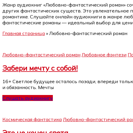
Жанр аудиокниг «Любовно-фантастический роман» соч
других фантастических существ. Это увлекательное пу
романтике. Слушайте онлайн аудиокниги в жанре люб
фантастические романы — идеальный выбор для ценит
Главная страница
»
Любовно-фантастический роман
Любовно-фантастический роман
Любовное фэнтези
П
Забери мечту с собой!
16+ Светлое будущее осталось позади, впереди только
и обязанность. Мечты
Слушать аудиокнигу
Космическая фантастика
Любовно-фантастический ро
Это не конец света