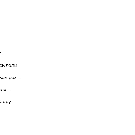
у
…
рисылали
…
как раз
…
ила
…
 Сару
…