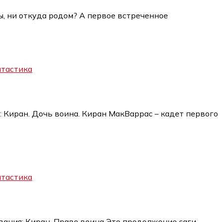
ты, ни откуда родом? А первое встреченное
тастика
: Киран. Дочь воина. Киран МакВаррас – кадет первого
тастика
звания: Киран. Право воина Это продолжение саги