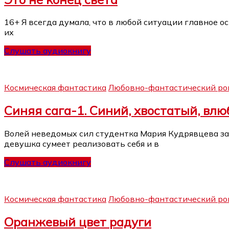
16+ Я всегда думала, что в любой ситуации главное ос
их
Слушать аудиокнигу
Космическая фантастика
Любовно-фантастический ро
Синяя сага-1. Синий, хвостатый, вл
Волей неведомых сил студентка Мария Кудрявцева за
девушка сумеет реализовать себя и в
Слушать аудиокнигу
Космическая фантастика
Любовно-фантастический ро
Оранжевый цвет радуги