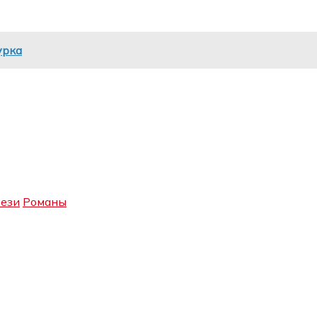
урка
ези
Романы