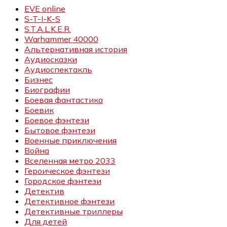
EVE online
S-T-I-K-S
S.T.A.L.K.E.R.
Warhammer 40000
Альтернативная история
Аудиосказки
Аудиоспектакль
Бизнес
Биографии
Боевая фантастика
Боевик
Боевое фэнтези
Бытовое фэнтези
Военные приключения
Война
Вселенная метро 2033
Героическое фэнтези
Городское фэнтези
Детектив
Детективное фэнтези
Детективные триллеры
Для детей