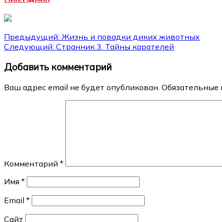
Навигация
Предыдущий:
Жизнь и повадки диких животных
Следующий:
Странник 3. Тайны карателей
по
Добавить комментарий
записям
Ваш адрес email не будет опубликован.
Обязательные 
Комментарий
*
Имя
*
Email
*
Сайт