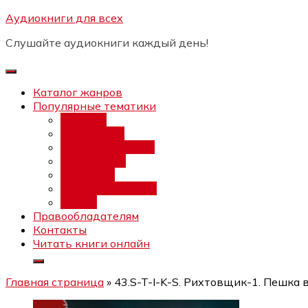
Перейти
Аудиокниги для всех
Бесплатный инт
к
Слушайте аудиокниги каждый день!
содержимому
Каталог жанров
Популярные тематики
Фэнтези
Попаданцы
Любовный роман
Фантастика
Детектив
Постапокалипсис
Ужасы
Правообладателям
Контакты
Читать книги онлайн
Главная страница
»
43.S-T-I-K-S. Рихтовщик-1. Пешка 