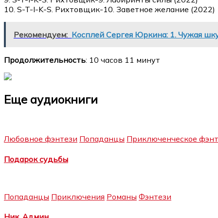
10. S-T-I-K-S. Рихтовщик-10. Заветное желание (2022)
Рекомендуем:
Косплей Сергея Юркина: 1. Чужая шк
Продолжительность
: 10 часов 11 минут
Еще аудиокниги
Любовное фэнтези
Попаданцы
Приключенческое фэнт
Подарок судьбы
Попаданцы
Приключения
Романы
Фэнтези
Ник. Админ