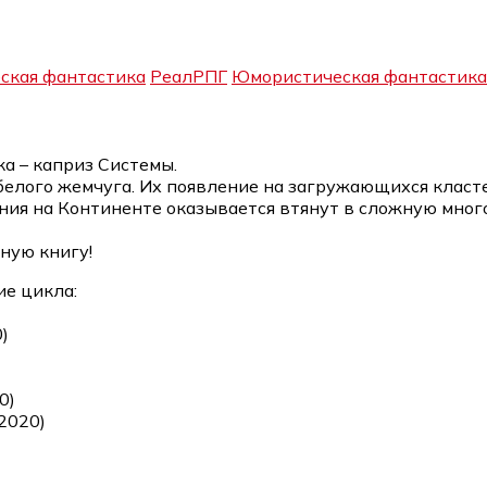
ская фантастика
РеалРПГ
Юмористическая фантастика
а – каприз Системы.
 белого жемчуга. Их появление на загружающихся клас
ния на Континенте оказывается втянут в сложную мног
ную книгу!
ие цикла:
)
0)
(2020)