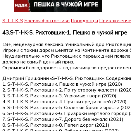
S-T-I-K-S
Боевая фантастика
Попаданцы
Приключенче
43.S-T-I-K-S. Рихтовщик-1. Пешка в чужой игре
18+, нецензурная лексика. Уникальный дар Рихтовщик
Игроки с таким даром ценятся на Континенте дороже
Неудивительно, что Рихтовщик с первых дней появле
далеко не самый ценный приз.
Огромная благодарность подписчику за предоставлен
Дмитрий Гришанин «S-T-I-K-S. Рихтовщик». Содержан
1. S-T-I-K-S. Рихтовщик. Пешка в чужой игре (2020)
2. S-T-I-K-S. Рихтовщик-2. По ту сторону жалости (2020
3. S-T-I-K-S. Рихтовщик-3. Угрюмые твари (2020)
4. S-T-I-K-S. Рихтовщик-4. Прятки среди огней (2020)
5. S-T-I-K-S. Рихтовщик-5. Соленые брызги ярости (202
6. S-T-I-K-S. Рихтовщик-6. Призраки мертвого города 
7. S-T-I-K-S. Рихтовщик-7. Дорога без начала (2021)
8. S-T-I-K-S. Рихтовщик-8. Пепел дорог (2021)
9. S-T-I-K-S. Рихтовщик-9. Лабиринты силы (2022)