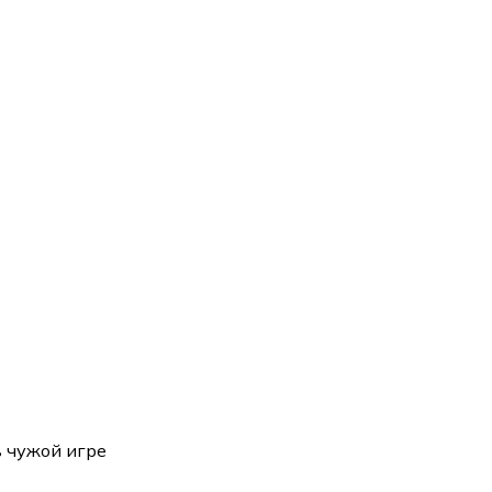
енсив:
"Вторая зарплата в $ на ведении YouTube каналов"
в чужой игре