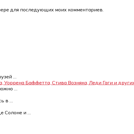
аузере для последующих моих комментариев.
рузей
…
а, Уоррена Баффетта, Стива Возняка, Леди Гаги и друг
 можно
…
сь в
…
це Солоне и
…