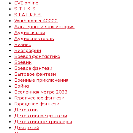
EVE online
S-T-I-K-S
S.T.A.L.K.E.R.
Warhammer 40000
Альтернативная история
Аудиосказки
Аудиоспектакль
Бизнес
Биографии
Боевая фантастика
Боевик
Боевое фэнтези
Бытовое фэнтези
Военные приключения
Война
Вселенная метро 2033
Героическое фэнтези
Городское фэнтези
Детектив
Детективное фэнтези
Детективные триллеры
Для детей