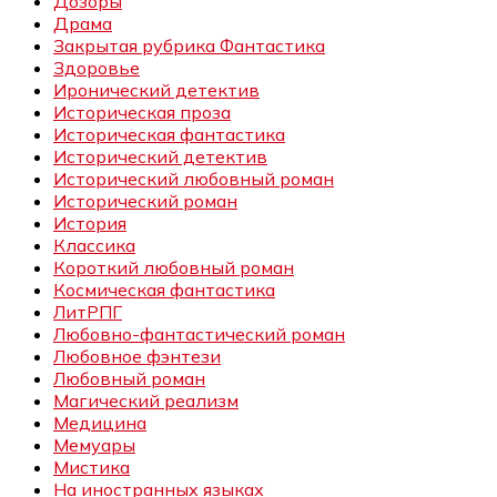
Дозоры
Драма
Закрытая рубрика Фантастика
Здоровье
Иронический детектив
Историческая проза
Историческая фантастика
Исторический детектив
Исторический любовный роман
Исторический роман
История
Классика
Короткий любовный роман
Космическая фантастика
ЛитРПГ
Любовно-фантастический роман
Любовное фэнтези
Любовный роман
Магический реализм
Медицина
Мемуары
Мистика
На иностранных языках