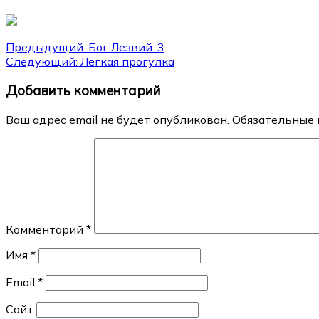
Навигация
Предыдущий:
Бог Лезвий: 3
Следующий:
Лёгкая прогулка
по
Добавить комментарий
записям
Ваш адрес email не будет опубликован.
Обязательные 
Комментарий
*
Имя
*
Email
*
Сайт