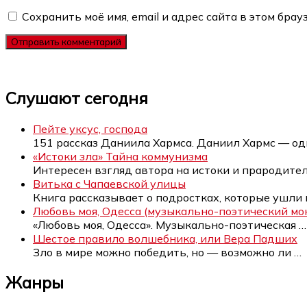
Сохранить моё имя, email и адрес сайта в этом бр
Слушают сегодня
Пейте уксус, господа
151 рассказ Даниила Хармса. Даниил Хармс — од
«Истоки зла» Тайна коммунизма
Интересен взгляд автора на истоки и прародите
Витька с Чапаевской улицы
Книга рассказывает о подростках, которые ушли
Любовь моя, Одесса (музыкально-поэтический мон
«Любовь моя, Одесса». Музыкально-поэтическая
…
Шестое правило волшебника, или Вера Падших
Зло в мире можно победить, но — возможно ли
…
Жанры