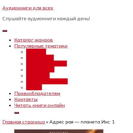
Перейти
Аудиокниги для всех
Бесплатный инт
к
Слушайте аудиокниги каждый день!
содержимому
Каталог жанров
Популярные тематики
Фэнтези
Попаданцы
Любовный роман
Фантастика
Детектив
Постапокалипсис
Ужасы
Правообладателям
Контакты
Читать книги онлайн
Главная страница
»
Адрес рая — планета Икс: 1