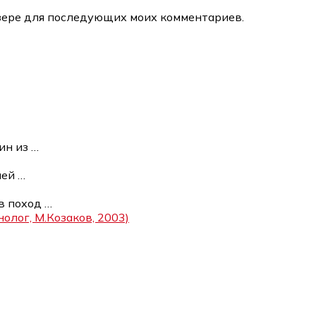
аузере для последующих моих комментариев.
ин из
…
лей
…
 в поход
…
олог, М.Козаков, 2003)