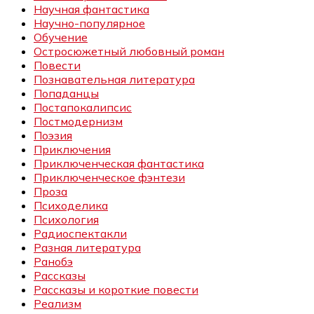
Научная фантастика
Научно-популярное
Обучение
Остросюжетный любовный роман
Повести
Познавательная литература
Попаданцы
Постапокалипсис
Постмодернизм
Поэзия
Приключения
Приключенческая фантастика
Приключенческое фэнтези
Проза
Психоделика
Психология
Радиоспектакли
Разная литература
Ранобэ
Рассказы
Рассказы и короткие повести
Реализм