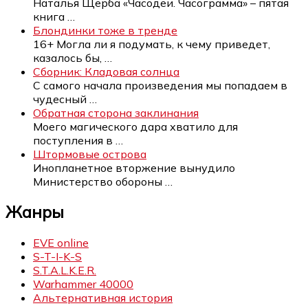
Наталья Щерба «Часодеи. Часограмма» – пятая
книга
…
Блондинки тоже в тренде
16+ Могла ли я подумать, к чему приведет,
казалось бы,
…
Сборник: Кладовая солнца
С самого начала произведения мы попадаем в
чудесный
…
Обратная сторона заклинания
Моего магического дара хватило для
поступления в
…
Штормовые острова
Инопланетное вторжение вынудило
Министерство обороны
…
Жанры
EVE online
S-T-I-K-S
S.T.A.L.K.E.R.
Warhammer 40000
Альтернативная история