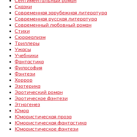
Сентиментальный роман
Сказки
Современная зарубежная литература
Современная русская литература
Современный любовный роман
Стихи
Сюрреализм
Триллеры
Ужасы
Учебники
Фантастика
Философия
Фэнтези
Хоррор
Эзотерика
Эротический роман
Эротическое фэнтези
Этногенез
Юмор
Юмористическая проза
Юмористическая фантастика
Юмористическое фэнтези