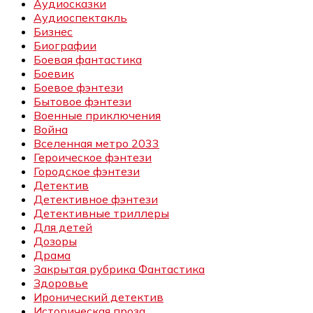
Аудиосказки
Аудиоспектакль
Бизнес
Биографии
Боевая фантастика
Боевик
Боевое фэнтези
Бытовое фэнтези
Военные приключения
Война
Вселенная метро 2033
Героическое фэнтези
Городское фэнтези
Детектив
Детективное фэнтези
Детективные триллеры
Для детей
Дозоры
Драма
Закрытая рубрика Фантастика
Здоровье
Иронический детектив
Историческая проза