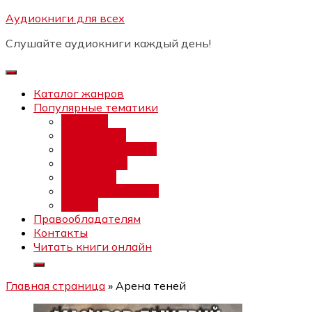
Перейти
Аудиокниги для всех
Бесплатный интенсив:
"Вторая
к
зарплата в $ на ведении YouTube
Записаться
Слушайте аудиокниги каждый день!
каналов"
содержимому
Каталог жанров
Популярные тематики
Фэнтези
Попаданцы
Любовный роман
Фантастика
Детектив
Постапокалипсис
Ужасы
Правообладателям
Контакты
Читать книги онлайн
Главная страница
»
Арена теней