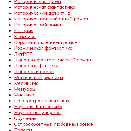
Историческая проза
Историческая фантастика
Исторический детектив
Исторический любовный роман
Исторический роман
История
Классика
Короткий любовный роман
Космическая фантастика
ЛитРПГ
Любовно-фантастический роман
Любовное фэнтези
Любовный роман
Магический реализм
Медицина
Мемуары
Мистика
На иностранных языках
Научная фантастика
Научно-популярное
Обучение
Остросюжетный любовный роман
Повести