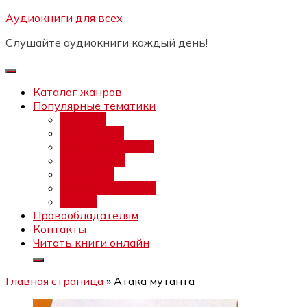
Перейти
Аудиокниги для всех
Бесплатный интенсив:
"Вторая
к
зарплата в $ на ведении YouTube
Записаться
Слушайте аудиокниги каждый день!
каналов"
содержимому
Каталог жанров
Популярные тематики
Фэнтези
Попаданцы
Любовный роман
Фантастика
Детектив
Постапокалипсис
Ужасы
Правообладателям
Контакты
Читать книги онлайн
Главная страница
»
Атака мутанта