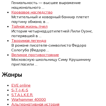
Гениальность — высшее выражение
национального
…
Кровавое наследство
Мстительный и коварный банкир плетет
паутину обмана, в
…
Тайная жизнь пчел
История четырнадцатилетней Лили Оуэнс,
потерявшей в
…
Творимая легенда
В романе писателя-символиста Федора
Сологуба (Федора
…
Великое противостояние
Московскую школьницу Симу Крушинину
пригласили
…
Жанры
EVE online
S-T-I-K-S
S.T.A.L.K.E.R.
Warhammer 40000
Альтернативная история