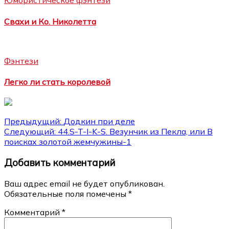
Юмористическое фэнтези
Свахи и Ко. Николетта
Фэнтези
Легко ли стать королевой
Навигация
Предыдущий:
Додкин при деле
Следующий:
44.S-T-I-K-S. Везунчик из Пекла, или В
по
поисках золотой жемчужины-1
записям
Добавить комментарий
Ваш адрес email не будет опубликован.
Обязательные поля помечены
*
Комментарий
*