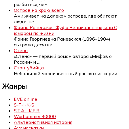
разбиться, чем
…
Остров на краю всего
Ами живет на далеком острове, где обитают
люди, не
…
Фаина Раневская. Фуфа Великолепная, или С
юмором по жизни
Фаина Георгиевна Раневская (1896–1984)
сыграла десятки
…
Стена
«Стена» — первый роман автора «Мифов о
России» и
…
Стан-убийца
Небольшой малоизвестный рассказ из серии
…
Жанры
EVE online
S-T-I-K-S
S.T.A.L.K.E.R.
Warhammer 40000
Альтернативная история
Аудиосказки