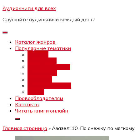
Перейти
Аудиокниги для всех
Бесплатный интенсив:
"Вторая
к
зарплата в $ на ведении YouTube
Записаться
Слушайте аудиокниги каждый день!
каналов"
содержимому
Каталог жанров
Популярные тематики
Фэнтези
Попаданцы
Любовный роман
Фантастика
Детектив
Постапокалипсис
Ужасы
Правообладателям
Контакты
Читать книги онлайн
Главная страница
»
Азазел: 10. По снежку по мягкому