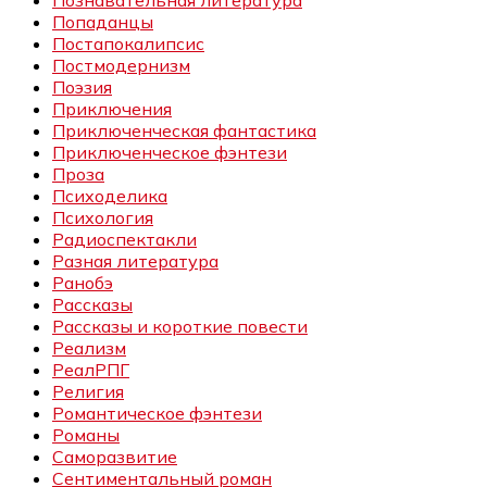
Познавательная литература
Попаданцы
Постапокалипсис
Постмодернизм
Поэзия
Приключения
Приключенческая фантастика
Приключенческое фэнтези
Проза
Психоделика
Психология
Радиоспектакли
Разная литература
Ранобэ
Рассказы
Рассказы и короткие повести
Реализм
РеалРПГ
Религия
Романтическое фэнтези
Романы
Саморазвитие
Сентиментальный роман