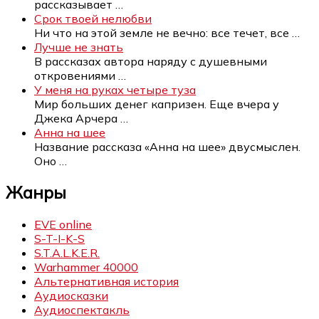
рассказывает
…
Срок твоей нелюбви
Ни что на этой земле не вечно: все течет, все
…
Лучше не знать
В рассказах автора наряду с душевными
откровениями
…
У меня на руках четыре туза
Мир больших денег капризен. Еще вчера у
Джека Арчера
…
Анна на шее
Название рассказа «Анна на шее» двусмыслен.
Оно
…
Жанры
EVE online
S-T-I-K-S
S.T.A.L.K.E.R.
Warhammer 40000
Альтернативная история
Аудиосказки
Аудиоспектакль