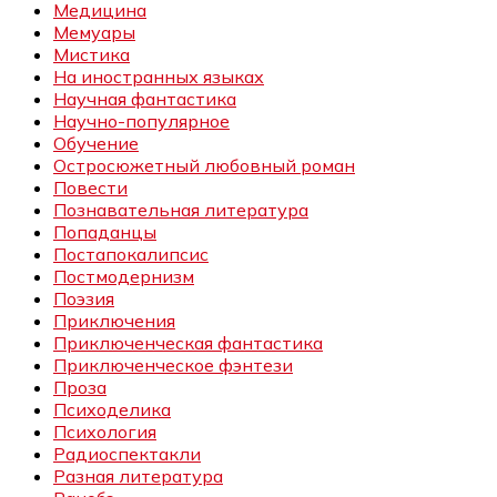
Медицина
Мемуары
Мистика
На иностранных языках
Научная фантастика
Научно-популярное
Обучение
Остросюжетный любовный роман
Повести
Познавательная литература
Попаданцы
Постапокалипсис
Постмодернизм
Поэзия
Приключения
Приключенческая фантастика
Приключенческое фэнтези
Проза
Психоделика
Психология
Радиоспектакли
Разная литература