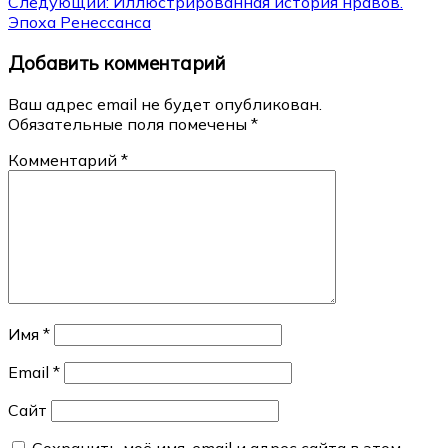
Следующий:
Иллюстрированная история нравов.
записям
Эпоха Ренессанса
Добавить комментарий
Ваш адрес email не будет опубликован.
Обязательные поля помечены
*
Комментарий
*
Имя
*
Email
*
Сайт
Сохранить моё имя, email и адрес сайта в этом