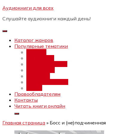
Перейти
Аудиокниги для всех
Бесплатный интенсив:
"Вторая
к
зарплата в $ на ведении YouTube
Записаться
Слушайте аудиокниги каждый день!
каналов"
содержимому
Каталог жанров
Популярные тематики
Фэнтези
Попаданцы
Любовный роман
Фантастика
Детектив
Постапокалипсис
Ужасы
Правообладателям
Контакты
Читать книги онлайн
Главная страница
»
Босс и (не)подчиненная