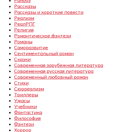
Ранобэ
Рассказы
Рассказы и короткие повести
Реализм
РеалРПГ
Религия
Романтическое фэнтези
Романы
Саморазвитие
Сентиментальный роман
Сказки
Современная зарубежная литература
Современная русская литература
Современный любовный роман
Стихи
Сюрреализм
Триллеры
Ужасы
Учебники
Фантастика
Философия
Фэнтези
Хоррор