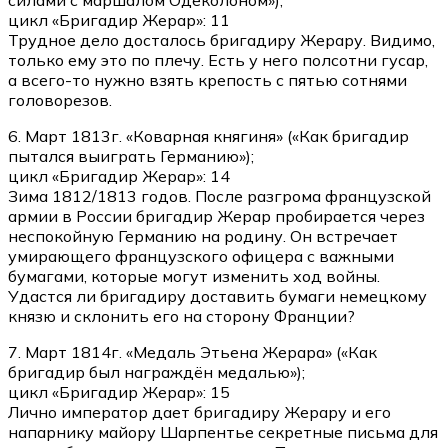
силами с маршалом Одеколоном»);
цикл «Бригадир Жерар»: 11
Трудное дело досталось бригадиру Жерару. Видимо,
только ему это по плечу. Есть у него полсотни гусар,
а всего-то нужно взять крепость с пятью сотнями
головорезов.
6. Март 1813г. «Коварная княгиня» («Как бригадир
пытался выиграть Германию»);
цикл «Бригадир Жерар»: 14
Зима 1812/1813 годов. После разгрома французской
армии в России бригадир Жерар пробирается через
неспокойную Германию на родину. Он встречает
умирающего французского офицера с важными
бумагами, которые могут изменить ход войны.
Удастся ли бригадиру доставить бумаги немецкому
князю и склонить его на сторону Франции?
7. Март 1814г. «Медаль Этьена Жерара» («Как
бригадир был награждён медалью»);
цикл «Бригадир Жерар»: 15
Лично император дает бригадиру Жерару и его
напарнику майору Шарпентье секретные письма для