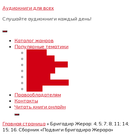
Перейти
Аудиокниги для всех
Бесплатный интенсив:
"Вторая
к
зарплата в $ на ведении YouTube
Записаться
Слушайте аудиокниги каждый день!
каналов"
содержимому
Каталог жанров
Популярные тематики
Фэнтези
Попаданцы
Любовный роман
Фантастика
Детектив
Постапокалипсис
Ужасы
Правообладателям
Контакты
Читать книги онлайн
Главная страница
»
Бригадир Жерар: 4; 5; 7; 8; 11; 14;
15; 16. Сборник «Подвиги бригадира Жерара»