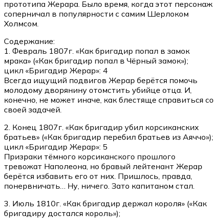
прототипа Жерара. Было время, когда этот персонаж
соперничал в популярности с самим Шерлоком
Холмсом.
Содержание:
1. Февраль 1807г. «Как бригадир попал в замок
мрака» («Как бригадир попал в Чёрный замок»);
цикл «Бригадир Жерар»: 4
Всегда ищущий подвигов Жерар берётся помочь
молодому дворянину отомстить убийце отца. И,
конечно, не может иначе, как блестяще справиться со
своей задачей.
2. Конец 1807г. «Как бригадир убил корсиканских
братьев» («Как бригадир перебил братьев из Аяччо»);
цикл «Бригадир Жерар»: 5
Призраки тёмного корсиканского прошлого
тревожат Наполеона, но бравый лейтенант Жерар
берётся избавить его от них. Пришлось, правда,
понервничать… Ну, ничего. Зато капитаном стал.
3. Июль 1810г. «Как бригадир держал короля» («Как
бригадиру достался король»);