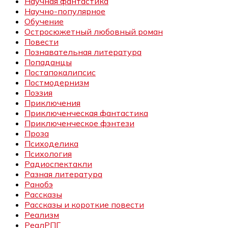
Научная фантастика
Научно-популярное
Обучение
Остросюжетный любовный роман
Повести
Познавательная литература
Попаданцы
Постапокалипсис
Постмодернизм
Поэзия
Приключения
Приключенческая фантастика
Приключенческое фэнтези
Проза
Психоделика
Психология
Радиоспектакли
Разная литература
Ранобэ
Рассказы
Рассказы и короткие повести
Реализм
РеалРПГ