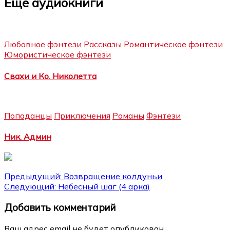
Еще аудиокниги
Любовное фэнтези
Рассказы
Романтическое фэнтези
Юмористическое фэнтези
Свахи и Ко. Николетта
Попаданцы
Приключения
Романы
Фэнтези
Ник. Админ
Навигация
Предыдущий:
Возвращение колдуньи
Следующий:
Небесный шаг (4 арка)
по
Добавить комментарий
записям
Ваш адрес email не будет опубликован.