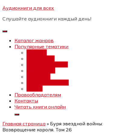
Перейти
Аудиокниги для всех
Бесплатный интенсив:
"Вторая
к
зарплата в $ на ведении YouTube
Записаться
Слушайте аудиокниги каждый день!
каналов"
содержимому
Каталог жанров
Популярные тематики
Фэнтези
Попаданцы
Любовный роман
Фантастика
Детектив
Постапокалипсис
Ужасы
Правообладателям
Контакты
Читать книги онлайн
Главная страница
»
Буря звездной войны:
Возвращение короля. Том 26