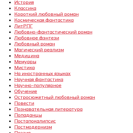
История
Классика
Короткий любовный роман
Космическая фантастика
ЛитРПГ
Любовно-фантастический роман
Любовное фэнтези
Любовный роман
Магический реализм
Медицина
Мемуары
Мистика
На иностранных языках
Научная фантастика
Научно-популярное
Обучение
Остросюжетный любовный роман
Повести
Познавательная литература
Попаданцы
Постапокалипсис
Постмодернизм
Поэзия