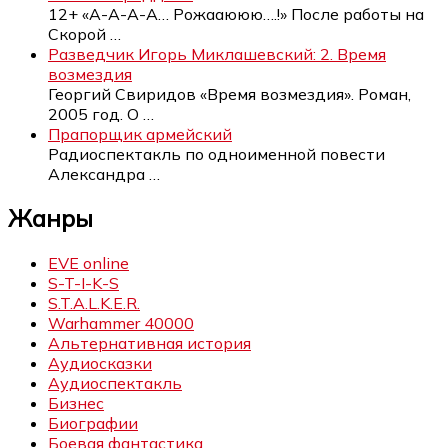
12+ «А-А-А-А… Рожааююю….!» После работы на
Скорой
…
Разведчик Игорь Миклашевский: 2. Время
возмездия
Георгий Свиридов «Время возмездия». Роман,
2005 год. О
…
Прапорщик армейский
Радиоспектакль по одноименной повести
Александра
…
Жанры
EVE online
S-T-I-K-S
S.T.A.L.K.E.R.
Warhammer 40000
Альтернативная история
Аудиосказки
Аудиоспектакль
Бизнес
Биографии
Боевая фантастика