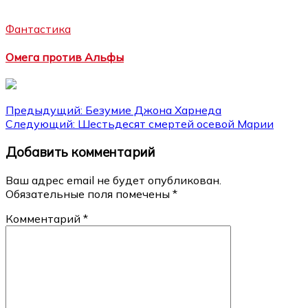
Фантастика
Омега против Альфы
Навигация
Предыдущий:
Безумие Джона Харнеда
Следующий:
Шестьдесят смертей осевой Марии
по
Добавить комментарий
записям
Ваш адрес email не будет опубликован.
Обязательные поля помечены
*
Комментарий
*