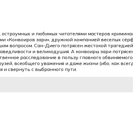
, остроумных и любимых читателями мастеров кримина
ми «Конвоиров зари», дружной компанией веселых сёрфе
шим вопросом. Сан-Диего потрясен жестокой трагедией
праведливости и великодушия. А конвоиры зари потрясе
твенное расследование в пользу главного обвиняемого
рузей, всеобщего уважения и даже жизни (ибо, как всег
я и свернуть с выбранного пути.