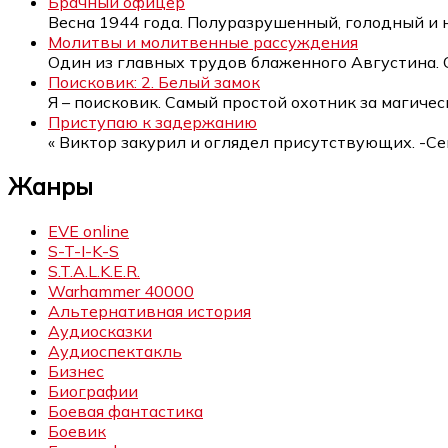
Брачный офицер
Весна 1944 года. Полуразрушенный, голодный и
Молитвы и молитвенные рассуждения
Один из главных трудов блаженного Августина.
Поисковик: 2. Белый замок
Я – поисковик. Самый простой охотник за магиче
Приступаю к задержанию
« Виктор закурил и оглядел присутствующих. -С
Жанры
EVE online
S-T-I-K-S
S.T.A.L.K.E.R.
Warhammer 40000
Альтернативная история
Аудиосказки
Аудиоспектакль
Бизнес
Биографии
Боевая фантастика
Боевик