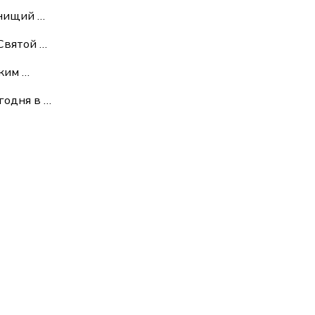
 нищий
…
 Святой
…
ским
…
егодня в
…