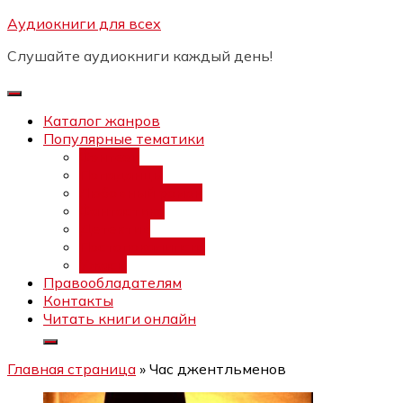
Перейти
Аудиокниги для всех
Бесплатный инт
к
Слушайте аудиокниги каждый день!
содержимому
Каталог жанров
Популярные тематики
Фэнтези
Попаданцы
Любовный роман
Фантастика
Детектив
Постапокалипсис
Ужасы
Правообладателям
Контакты
Читать книги онлайн
Главная страница
»
Час джентльменов