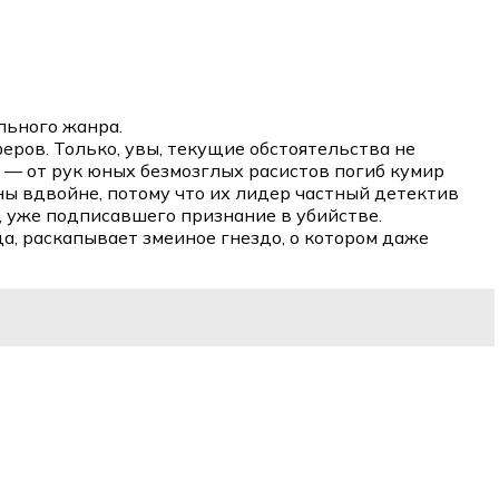
льного жанра.
ров. Только, увы, текущие обстоятельства не
 — от рук юных безмозглых расистов погиб кумир
ны вдвойне, потому что их лидер частный детектив
, уже подписавшего признание в убийстве.
да, раскапывает змеиное гнездо, о котором даже