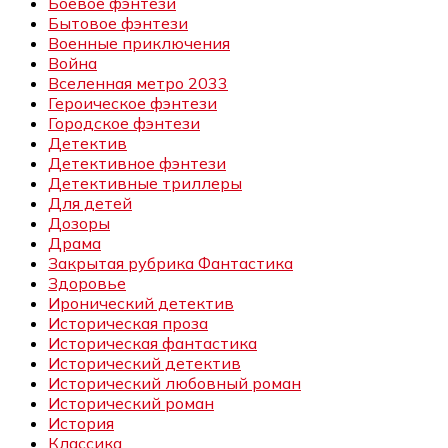
Боевое фэнтези
Бытовое фэнтези
Военные приключения
Война
Вселенная метро 2033
Героическое фэнтези
Городское фэнтези
Детектив
Детективное фэнтези
Детективные триллеры
Для детей
Дозоры
Драма
Закрытая рубрика Фантастика
Здоровье
Иронический детектив
Историческая проза
Историческая фантастика
Исторический детектив
Исторический любовный роман
Исторический роман
История
Классика