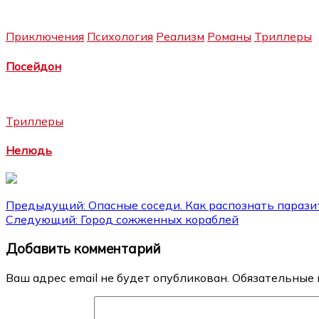
Приключения
Психология
Реализм
Романы
Триллеры
Посейдон
Триллеры
Нелюдь
Навигация
Предыдущий:
Опасные соседи. Как распознать парази
Следующий:
Город сожженных кораблей
по
Добавить комментарий
записям
Ваш адрес email не будет опубликован.
Обязательные 