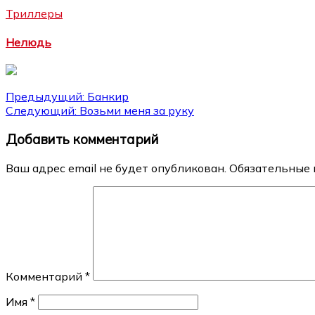
Триллеры
Нелюдь
Навигация
Предыдущий:
Банкир
Следующий:
Возьми меня за руку
по
Добавить комментарий
записям
Ваш адрес email не будет опубликован.
Обязательные 
Комментарий
*
Имя
*