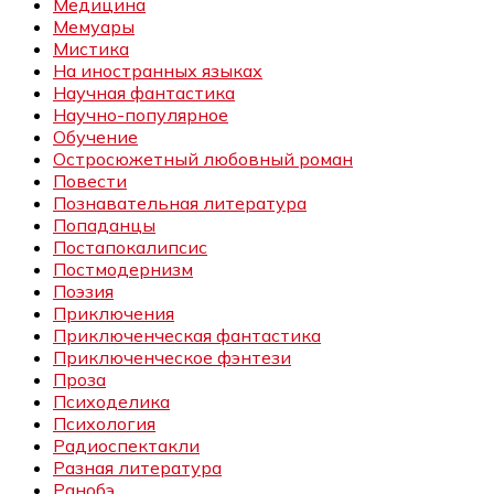
Медицина
Мемуары
Мистика
На иностранных языках
Научная фантастика
Научно-популярное
Обучение
Остросюжетный любовный роман
Повести
Познавательная литература
Попаданцы
Постапокалипсис
Постмодернизм
Поэзия
Приключения
Приключенческая фантастика
Приключенческое фэнтези
Проза
Психоделика
Психология
Радиоспектакли
Разная литература
Ранобэ