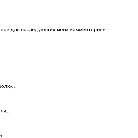
аузере для последующих моих комментариев.
волк»,
…
юля
…
ый
…