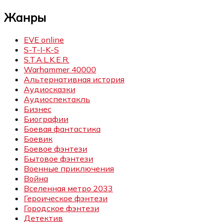
Жанры
EVE online
S-T-I-K-S
S.T.A.L.K.E.R.
Warhammer 40000
Альтернативная история
Аудиосказки
Аудиоспектакль
Бизнес
Биографии
Боевая фантастика
Боевик
Боевое фэнтези
Бытовое фэнтези
Военные приключения
Война
Вселенная метро 2033
Героическое фэнтези
Городское фэнтези
Детектив