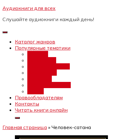
Перейти
Аудиокниги для всех
Бесплатный инт
к
Слушайте аудиокниги каждый день!
содержимому
Каталог жанров
Популярные тематики
Фэнтези
Попаданцы
Любовный роман
Фантастика
Детектив
Постапокалипсис
Ужасы
Правообладателям
Контакты
Читать книги онлайн
Главная страница
»
Человек-сатана