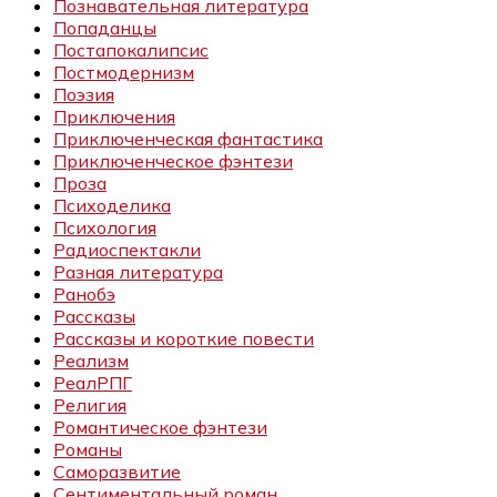
Познавательная литература
Попаданцы
Постапокалипсис
Постмодернизм
Поэзия
Приключения
Приключенческая фантастика
Приключенческое фэнтези
Проза
Психоделика
Психология
Радиоспектакли
Разная литература
Ранобэ
Рассказы
Рассказы и короткие повести
Реализм
РеалРПГ
Религия
Романтическое фэнтези
Романы
Саморазвитие
Сентиментальный роман