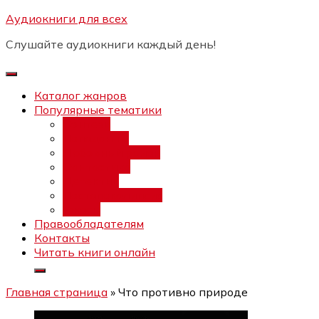
Перейти
Аудиокниги для всех
Бесплатный инт
к
Слушайте аудиокниги каждый день!
содержимому
Каталог жанров
Популярные тематики
Фэнтези
Попаданцы
Любовный роман
Фантастика
Детектив
Постапокалипсис
Ужасы
Правообладателям
Контакты
Читать книги онлайн
Главная страница
»
Что противно природе