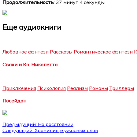
Продолжительность
: 37 минут 4 секунды
Еще аудиокниги
Любовное фэнтези
Рассказы
Романтическое фэнтези
Ю
Свахи и Ко. Николетта
Приключения
Психология
Реализм
Романы
Триллеры
Посейдон
Навигация
Предыдущий:
На расстоянии
Следующий:
Хранилище ужасных слов
по