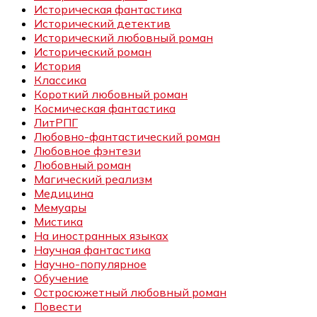
Историческая фантастика
Исторический детектив
Исторический любовный роман
Исторический роман
История
Классика
Короткий любовный роман
Космическая фантастика
ЛитРПГ
Любовно-фантастический роман
Любовное фэнтези
Любовный роман
Магический реализм
Медицина
Мемуары
Мистика
На иностранных языках
Научная фантастика
Научно-популярное
Обучение
Остросюжетный любовный роман
Повести