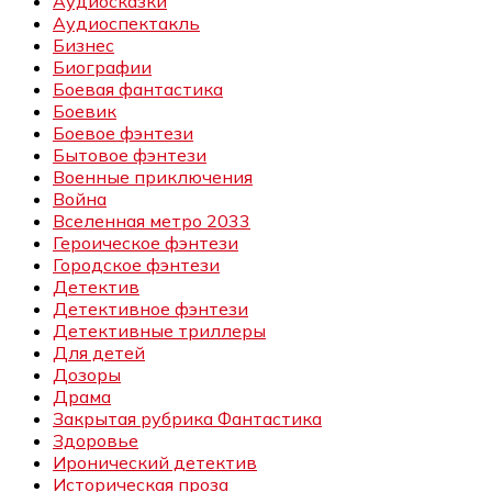
Аудиосказки
Аудиоспектакль
Бизнес
Биографии
Боевая фантастика
Боевик
Боевое фэнтези
Бытовое фэнтези
Военные приключения
Война
Вселенная метро 2033
Героическое фэнтези
Городское фэнтези
Детектив
Детективное фэнтези
Детективные триллеры
Для детей
Дозоры
Драма
Закрытая рубрика Фантастика
Здоровье
Иронический детектив
Историческая проза