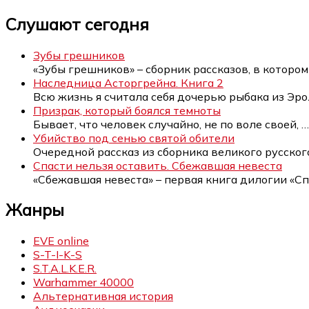
Слушают сегодня
Зубы грешников
«Зубы грешников» – сборник рассказов, в которо
Наследница Асторгрейна. Книга 2
Всю жизнь я считала себя дочерью рыбака из Эро
Призрак, который боялся темноты
Бывает, что человек случайно, не по воле своей,
…
Убийство под сенью святой обители
Очередной рассказ из сборника великого русско
Спасти нельзя оставить. Сбежавшая невеста
«Сбежавшая невеста» – первая книга дилогии «С
Жанры
EVE online
S-T-I-K-S
S.T.A.L.K.E.R.
Warhammer 40000
Альтернативная история