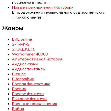
посажено в честь
…
Новые приключения «Котобоя»
В продолжении музыкального аудиоспектакля
«Приключения
…
Жанры
EVE online
S-T-I-K-S
S.T.A.L.K.E.R.
Warhammer 40000
Альтернативная история
Аудиосказки
Аудиоспектакль
Бизнес
Биографии
Боевая фантастика
Боевик
Боевое фэнтези
Бытовое фэнтези
Военные приключения
Война