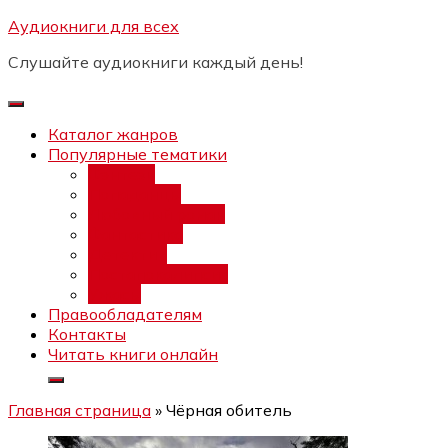
Перейти
Аудиокниги для всех
Бесплатный интенсив:
"Вторая
к
зарплата в $ на ведении YouTube
Записаться
Слушайте аудиокниги каждый день!
каналов"
содержимому
Каталог жанров
Популярные тематики
Фэнтези
Попаданцы
Любовный роман
Фантастика
Детектив
Постапокалипсис
Ужасы
Правообладателям
Контакты
Читать книги онлайн
Главная страница
»
Чёрная обитель