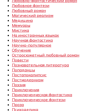
Любовно-фантастический роман
Любовное фэнтези
Любовный роман
Магический реализм
Медицина
Мемуары
Мистика
На иностранных языках
Научная фантастика
Научно-популярное
Обучение
Остросюжетный любовный роман
Повести
Познавательная литература
Попаданцы
Постапокалипсис
Постмодернизм
Поэзия
Приключения
Приключенческая фантастика
Приключенческое фэнтези
Проза
Психоделика