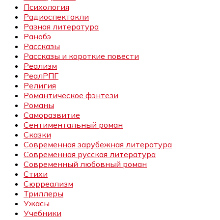
Психология
Радиоспектакли
Разная литература
Ранобэ
Рассказы
Рассказы и короткие повести
Реализм
РеалРПГ
Религия
Романтическое фэнтези
Романы
Саморазвитие
Сентиментальный роман
Сказки
Современная зарубежная литература
Современная русская литература
Современный любовный роман
Стихи
Сюрреализм
Триллеры
Ужасы
Учебники