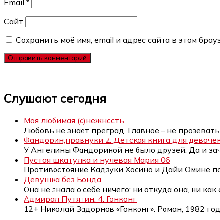
Email
*
Сайт
Сохранить моё имя, email и адрес сайта в этом бр
Слушают сегодня
Моя любимая (с)нежность
Любовь не знает преград. Главное – не прозевать
Фандорин,правнуки 2: Детская книга для девоче
У Ангелины Фандориной не было друзей. Да и за
Пустая шкатулка и нулевая Мария 06
Противостояние Кадзуки Хосино и Дайи Омине п
Девушка без Бонда
Она не знала о себе ничего: ни откуда она, ни как
Адмирал Путятин: 4. Гонконг
12+ Николай Задорнов «Гонконг». Роман, 1982 год