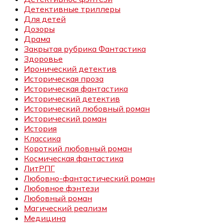
Детективные триллеры
Для детей
Дозоры
Драма
Закрытая рубрика Фантастика
Здоровье
Иронический детектив
Историческая проза
Историческая фантастика
Исторический детектив
Исторический любовный роман
Исторический роман
История
Классика
Короткий любовный роман
Космическая фантастика
ЛитРПГ
Любовно-фантастический роман
Любовное фэнтези
Любовный роман
Магический реализм
Медицина