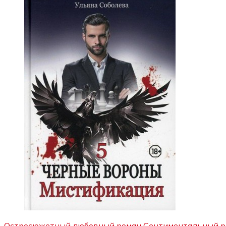
Остросюжетный любовный роман
Сентиментальный р