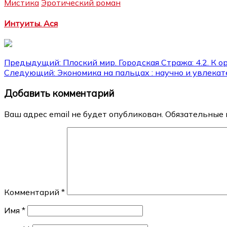
Мистика
Эротический роман
Интуиты. Ася
Навигация
Предыдущий:
Плоский мир. Городская Стража: 4.2. К 
Следующий:
Экономика на пальцах : научно и увлека
по
Добавить комментарий
записям
Ваш адрес email не будет опубликован.
Обязательные 
Комментарий
*
Имя
*