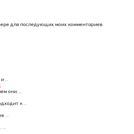
аузере для последующих моих комментариев.
 и
…
к
чем они,
…
одходит к
…
 ее
…
.
…