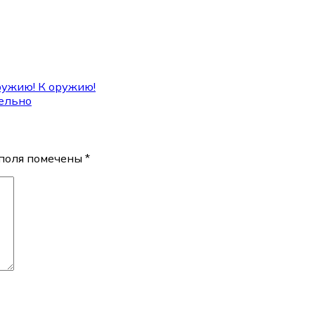
оружию! К оружию!
тельно
поля помечены
*