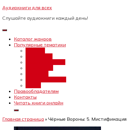
Перейти
Аудиокниги для всех
Бесплатный инт
к
Слушайте аудиокниги каждый день!
содержимому
Каталог жанров
Популярные тематики
Фэнтези
Попаданцы
Любовный роман
Фантастика
Детектив
Постапокалипсис
Ужасы
Правообладателям
Контакты
Читать книги онлайн
Главная страница
»
Чёрные Вороны: 5. Мистификация