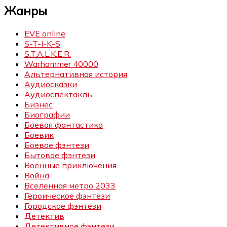
Жанры
EVE online
S-T-I-K-S
S.T.A.L.K.E.R.
Warhammer 40000
Альтернативная история
Аудиосказки
Аудиоспектакль
Бизнес
Биографии
Боевая фантастика
Боевик
Боевое фэнтези
Бытовое фэнтези
Военные приключения
Война
Вселенная метро 2033
Героическое фэнтези
Городское фэнтези
Детектив
Детективное фэнтези