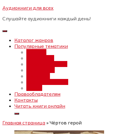
Перейти
Аудиокниги для всех
Бесплатный интенсив:
"Вторая
к
зарплата в $ на ведении YouTube
Записаться
Слушайте аудиокниги каждый день!
каналов"
содержимому
Каталог жанров
Популярные тематики
Фэнтези
Попаданцы
Любовный роман
Фантастика
Детектив
Постапокалипсис
Ужасы
Правообладателям
Контакты
Читать книги онлайн
Главная страница
»
Чёртов герой