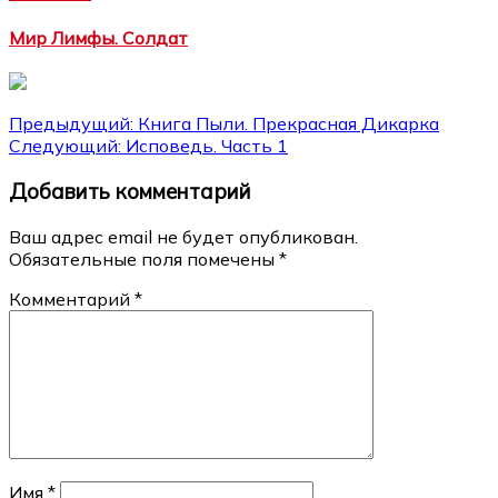
Мир Лимфы. Солдат
Навигация
Предыдущий:
Книга Пыли. Прекрасная Дикарка
Следующий:
Исповедь. Часть 1
по
Добавить комментарий
записям
Ваш адрес email не будет опубликован.
Обязательные поля помечены
*
Комментарий
*
Имя
*