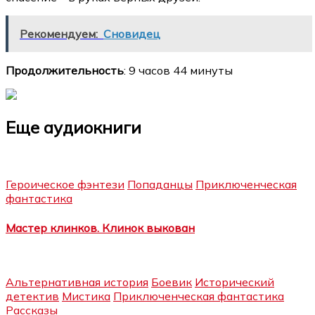
Рекомендуем:
Сновидец
Продолжительность
: 9 часов 44 минуты
Еще аудиокниги
Героическое фэнтези
Попаданцы
Приключенческая
фантастика
Мастер клинков. Клинок выкован
Альтернативная история
Боевик
Исторический
детектив
Мистика
Приключенческая фантастика
Рассказы