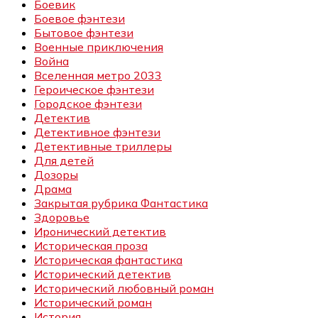
Боевик
Боевое фэнтези
Бытовое фэнтези
Военные приключения
Война
Вселенная метро 2033
Героическое фэнтези
Городское фэнтези
Детектив
Детективное фэнтези
Детективные триллеры
Для детей
Дозоры
Драма
Закрытая рубрика Фантастика
Здоровье
Иронический детектив
Историческая проза
Историческая фантастика
Исторический детектив
Исторический любовный роман
Исторический роман
История