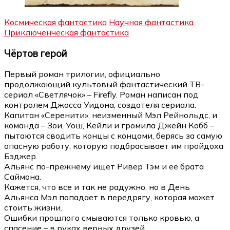
Космическая фантастика
Научная фантастика
Приключенческая фантастика
Чёртов герой
Первый роман трилогии, официально
продолжающий культовый фантастический ТВ-
сериал «Светлячок» – Firefly. Роман написан под
контролем Джосса Уидона, создателя сериала.
Капитан «Серенити», неизменный Мэл Рейнольдс, и
команда – Зои, Уош, Кейли и громила Джейн Кобб –
пытаются сводить концы с концами, берясь за самую
опасную работу, которую подбрасывает им пройдоха
Бэджер.
Альянс по-прежнему ищет Ривер Тэм и ее брата
Саймона.
Кажется, что все и так не радужно, но в День
Альянса Мэл попадает в передрягу, которая может
стоить жизни.
Ошибки прошлого смываются только кровью, а
спасение – в руках верных друзей.