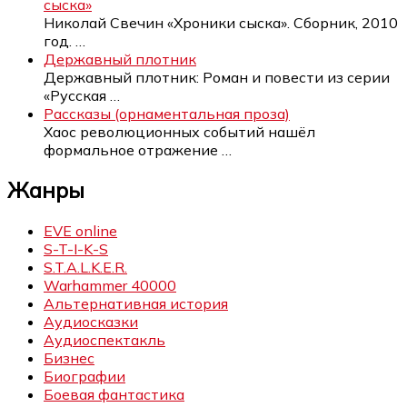
сыска»
Николай Свечин «Хроники сыска». Сборник, 2010
год.
…
Державный плотник
Державный плотник: Роман и повести из серии
«Русская
…
Рассказы (орнаментальная проза)
Хаос революционных событий нашёл
формальное отражение
…
Жанры
EVE online
S-T-I-K-S
S.T.A.L.K.E.R.
Warhammer 40000
Альтернативная история
Аудиосказки
Аудиоспектакль
Бизнес
Биографии
Боевая фантастика