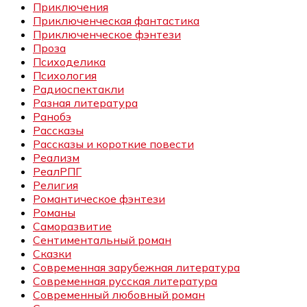
Приключения
Приключенческая фантастика
Приключенческое фэнтези
Проза
Психоделика
Психология
Радиоспектакли
Разная литература
Ранобэ
Рассказы
Рассказы и короткие повести
Реализм
РеалРПГ
Религия
Романтическое фэнтези
Романы
Саморазвитие
Сентиментальный роман
Сказки
Современная зарубежная литература
Современная русская литература
Современный любовный роман