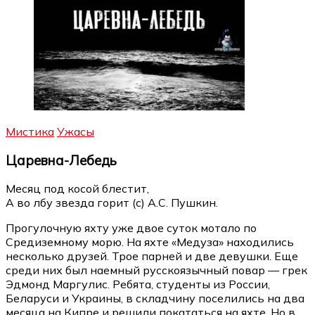
Мистика
Ужасы
Царевна-Лебедь
Месяц под косой блестит,
А во лбу звезда горит (с) А.С. Пушкин.
Прогулочную яхту уже двое суток мотало по
Средиземному морю. На яхте «Медуза» находились
несколько друзей. Трое парней и две девушки. Еще
среди них был наемный русскоязычный повар — грек
Эдмонд Маргулис. Ребята, студенты из России,
Беларуси и Украины, в складчину поселились на два
месяца на Кипре и решили покататься на яхте. Но в