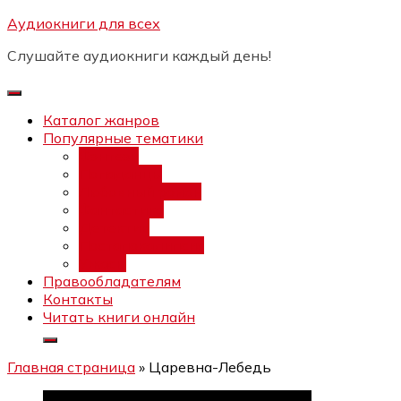
Перейти
Аудиокниги для всех
Бесплатный интенсив:
"Вторая
к
зарплата в $ на ведении YouTube
Записаться
Слушайте аудиокниги каждый день!
каналов"
содержимому
Каталог жанров
Популярные тематики
Фэнтези
Попаданцы
Любовный роман
Фантастика
Детектив
Постапокалипсис
Ужасы
Правообладателям
Контакты
Читать книги онлайн
Главная страница
»
Царевна-Лебедь