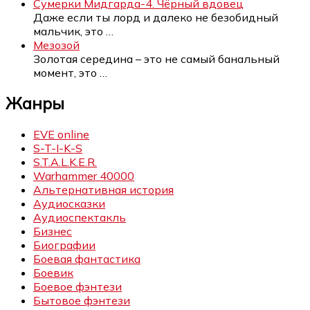
Сумерки Мидгарда-4. Чёрный вдовец
Даже если ты лорд и далеко не безобидный
мальчик, это
…
Мезозой
Золотая середина – это не самый банальный
момент, это
…
Жанры
EVE online
S-T-I-K-S
S.T.A.L.K.E.R.
Warhammer 40000
Альтернативная история
Аудиосказки
Аудиоспектакль
Бизнес
Биографии
Боевая фантастика
Боевик
Боевое фэнтези
Бытовое фэнтези