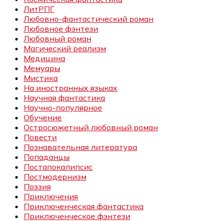
ЛитРПГ
Любовно-фантастический роман
Любовное фэнтези
Любовный роман
Магический реализм
Медицина
Мемуары
Мистика
На иностранных языках
Научная фантастика
Научно-популярное
Обучение
Остросюжетный любовный роман
Повести
Познавательная литература
Попаданцы
Постапокалипсис
Постмодернизм
Поэзия
Приключения
Приключенческая фантастика
Приключенческое фэнтези