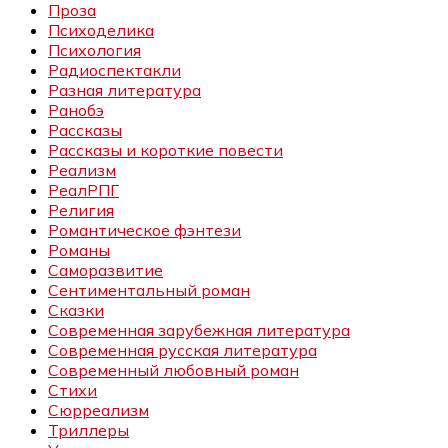
Проза
Психоделика
Психология
Радиоспектакли
Разная литература
Ранобэ
Рассказы
Рассказы и короткие повести
Реализм
РеалРПГ
Религия
Романтическое фэнтези
Романы
Саморазвитие
Сентиментальный роман
Сказки
Современная зарубежная литература
Современная русская литература
Современный любовный роман
Стихи
Сюрреализм
Триллеры