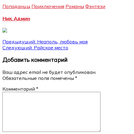
Попаданцы
Приключения
Романы
Фэнтези
Ник. Админ
Навигация
Предыдущий:
Неаполь, любовь моя
Следующий:
Райское место
по
Добавить комментарий
записям
Ваш адрес email не будет опубликован.
Обязательные поля помечены
*
Комментарий
*