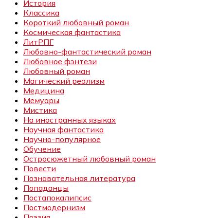
История
Классика
Короткий любовный роман
Космическая фантастика
ЛитРПГ
Любовно-фантастический роман
Любовное фэнтези
Любовный роман
Магический реализм
Медицина
Мемуары
Мистика
На иностранных языках
Научная фантастика
Научно-популярное
Обучение
Остросюжетный любовный роман
Повести
Познавательная литература
Попаданцы
Постапокалипсис
Постмодернизм
Поэзия