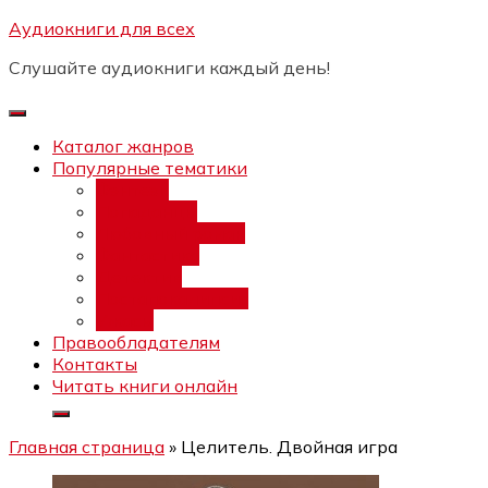
Перейти
Аудиокниги для всех
Бесплатный интенсив:
"Вторая
к
зарплата в $ на ведении YouTube
Записаться
Слушайте аудиокниги каждый день!
каналов"
содержимому
Каталог жанров
Популярные тематики
Фэнтези
Попаданцы
Любовный роман
Фантастика
Детектив
Постапокалипсис
Ужасы
Правообладателям
Контакты
Читать книги онлайн
Главная страница
»
Целитель. Двойная игра