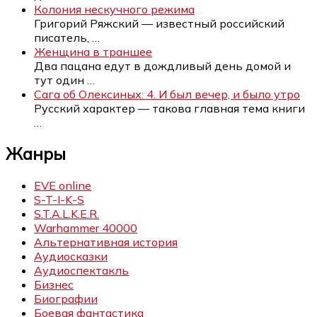
Колония нескучного режима
Григорий Ряжский — известный российский
писатель,
…
Женщина в траншее
Два пацана едут в дождливый день домой и
тут один
…
Сага об Олексиных: 4. И был вечер, и было утро
Русский характер — такова главная тема книги
…
Жанры
EVE online
S-T-I-K-S
S.T.A.L.K.E.R.
Warhammer 40000
Альтернативная история
Аудиосказки
Аудиоспектакль
Бизнес
Биографии
Боевая фантастика