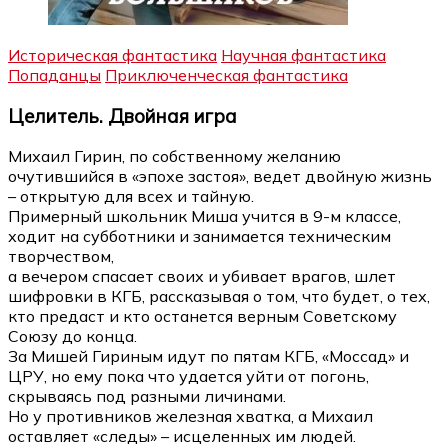
Историческая фантастика
Научная фантастика
Попаданцы
Приключенческая фантастика
Целитель. Двойная игра
Михаил Гирин, по собственному желанию
очутившийся в «эпохе застоя», ведет двойную жизнь
– открытую для всех и тайную.
Примерный школьник Миша учится в 9-м классе,
ходит на субботники и занимается техническим
творчеством,
а вечером спасает своих и убивает врагов, шлет
шифровки в КГБ, рассказывая о том, что будет, о тех,
кто предаст и кто останется верным Советскому
Союзу до конца.
За Мишей Гириным идут по пятам КГБ, «Моссад» и
ЦРУ, но ему пока что удается уйти от погонь,
скрываясь под разными личинами.
Но у противников железная хватка, а Михаил
оставляет «следы» – исцеленных им людей.