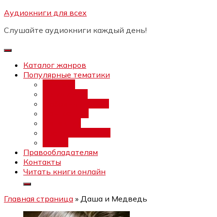
Перейти
Аудиокниги для всех
Бесплатный инт
к
Слушайте аудиокниги каждый день!
содержимому
Каталог жанров
Популярные тематики
Фэнтези
Попаданцы
Любовный роман
Фантастика
Детектив
Постапокалипсис
Ужасы
Правообладателям
Контакты
Читать книги онлайн
Главная страница
»
Даша и Медведь