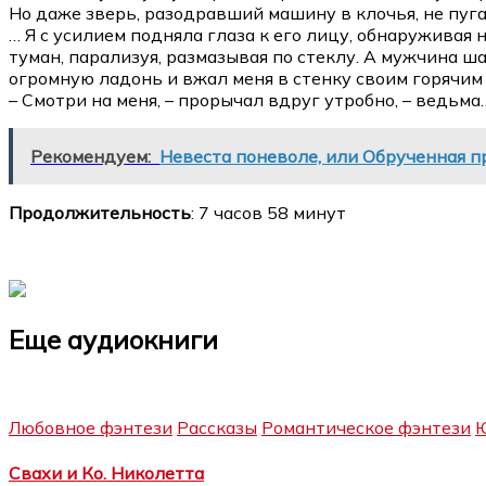
Но даже зверь, разодравший машину в клочья, не пугал
… Я с усилием подняла глаза к его лицу, обнаруживая 
туман, парализуя, размазывая по стеклу. А мужчина ш
огромную ладонь и вжал меня в стенку своим горячим
– Смотри на меня, – прорычал вдруг утробно, – ведьма
Рекомендуем:
Невеста поневоле, или Обрученная 
Продолжительность
: 7 часов 58 минут
Еще аудиокниги
Любовное фэнтези
Рассказы
Романтическое фэнтези
Ю
Свахи и Ко. Николетта