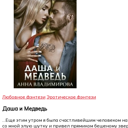
Любовное фэнтези
Эротическое фэнтези
Даша и Медведь
…Еще этим утром я была счастливейшим человеком на с
со мной злую шутку и привел прямиком бешеному зве