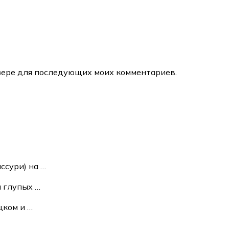
аузере для последующих моих комментариев.
ссури) на
…
и глупых
…
ецком и
…