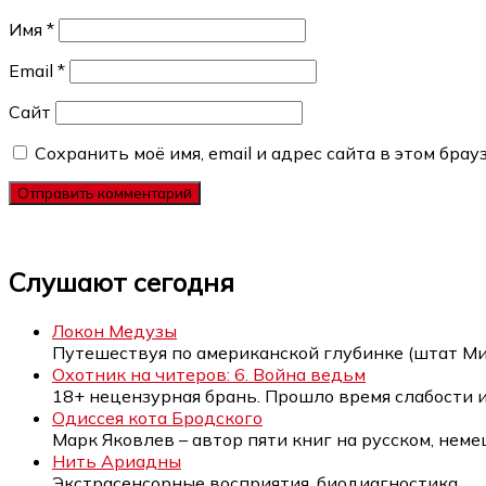
Имя
*
Email
*
Сайт
Сохранить моё имя, email и адрес сайта в этом бр
Слушают сегодня
Локон Медузы
Путешествуя по американской глубинке (штат Ми
Охотник на читеров: 6. Война ведьм
18+ нецензурная брань. Прошло время слабости 
Одиссея кота Бродского
Марк Яковлев – автор пяти книг на русском, нем
Нить Ариадны
Экстрасенсорные восприятия, биодиагностика,
…