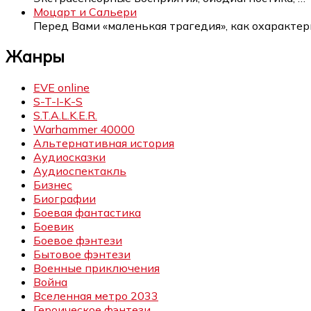
Моцарт и Сальери
Перед Вами «маленькая трагедия», как охаракте
Жанры
EVE online
S-T-I-K-S
S.T.A.L.K.E.R.
Warhammer 40000
Альтернативная история
Аудиосказки
Аудиоспектакль
Бизнес
Биографии
Боевая фантастика
Боевик
Боевое фэнтези
Бытовое фэнтези
Военные приключения
Война
Вселенная метро 2033
Героическое фэнтези