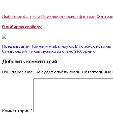
Любовное фэнтези
Приключенческое фэнтези
Фэнтез
Я выбираю свободу!
Навигация
Предыдущий:
Тайны и мифы науки. В поисках истины
Следующий:
Тихая музыка за стеной (сборник)
по
Добавить комментарий
записям
Ваш адрес email не будет опубликован.
Обязательные 
Комментарий
*