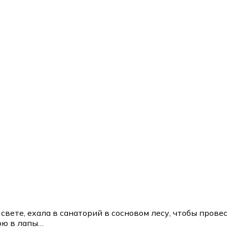
вете, ехала в санаторий в сосновом лесу, чтобы прове
рю в лапы…