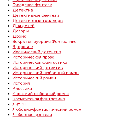
Городское фэнтези
Детектив
Детективное фэнтези
Детективные триллеры
Для детей
Дозоры
Драма
Закрытая рубрика Фантастика
Здоровье
Иронический детектив
Историческая проза
Историческая фантастика
Исторический детектив
Исторический любовный роман
Исторический роман
История
Классика
Короткий любовный роман
Космическая фантастика
ЛитРПГ
Любовно-фантастический роман
Любовное фэнтези