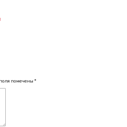
и
поля помечены
*