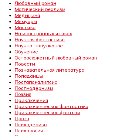
Любовный роман
Магический реализм
Медицина
Мемуары
Мистика
На иностранных языках
Научная фантастика
Научно-популярное
Обучение
Остросюжетный любовный роман
Повести
Познавательная литература
Попаданцы
Постапокалипсис
Постмодернизм
Поэзия
Приключения
Приключенческая фантастика
Приключенческое фэнтези
Проза
Психоделика
Психология