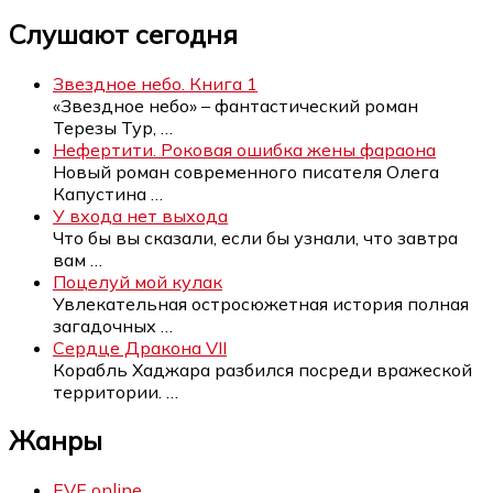
Слушают сегодня
Звездное небо. Книга 1
«Звездное небо» – фантастический роман
Терезы Тур,
…
Нефертити. Роковая ошибка жены фараона
Новый роман современного писателя Олега
Капустина
…
У входа нет выхода
Что бы вы сказали, если бы узнали, что завтра
вам
…
Поцелуй мой кулак
Увлекательная остросюжетная история полная
загадочных
…
Сердце Дракона VII
Корабль Хаджара разбился посреди вражеской
территории.
…
Жанры
EVE online