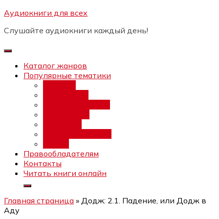
Перейти
Аудиокниги для всех
Бесплатный интенсив:
"Вторая
к
зарплата в $ на ведении YouTube
Записаться
Слушайте аудиокниги каждый день!
каналов"
содержимому
Каталог жанров
Популярные тематики
Фэнтези
Попаданцы
Любовный роман
Фантастика
Детектив
Постапокалипсис
Ужасы
Правообладателям
Контакты
Читать книги онлайн
Главная страница
»
Додж: 2.1. Падение, или Додж в
Аду