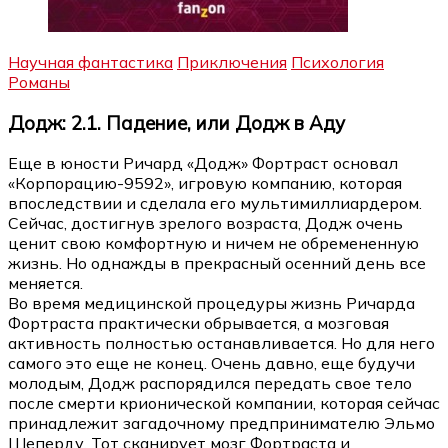
Научная фантастика
Приключения
Психология
Романы
Додж: 2.1. Падение, или Додж в Аду
Еще в юности Ричард «Додж» Фортраст основал
«Корпорацию-9592», игровую компанию, которая
впоследствии и сделала его мультимиллиардером.
Сейчас, достигнув зрелого возраста, Додж очень
ценит свою комфортную и ничем не обремененную
жизнь. Но однажды в прекрасный осенний день все
меняется.
Во время медицинской процедуры жизнь Ричарда
Фортраста практически обрывается, а мозговая
активность полностью останавливается. Но для него
самого это еще не конец. Очень давно, еще будучи
молодым, Додж распорядился передать свое тело
после смерти крионической компании, которая сейчас
принадлежит загадочному предпринимателю Эльмо
Шеперду. Тот сканирует мозг Фортраста и