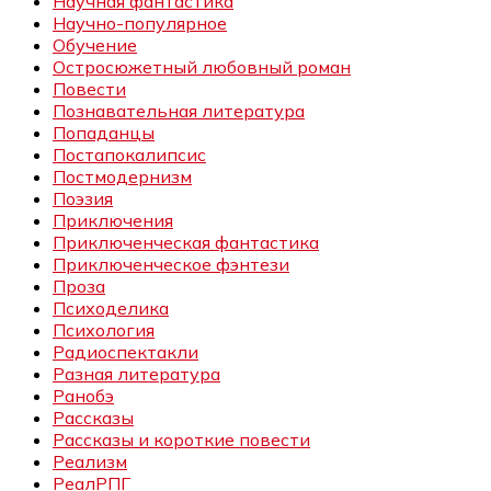
Научная фантастика
Научно-популярное
Обучение
Остросюжетный любовный роман
Повести
Познавательная литература
Попаданцы
Постапокалипсис
Постмодернизм
Поэзия
Приключения
Приключенческая фантастика
Приключенческое фэнтези
Проза
Психоделика
Психология
Радиоспектакли
Разная литература
Ранобэ
Рассказы
Рассказы и короткие повести
Реализм
РеалРПГ