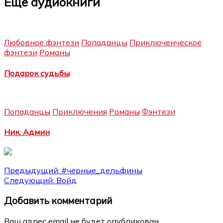
Еще аудиокниги
Любовное фэнтези
Попаданцы
Приключенческое
фэнтези
Романы
Подарок судьбы
Попаданцы
Приключения
Романы
Фэнтези
Ник. Админ
Навигация
Предыдущий:
#черные_дельфины
Следующий:
Войд
по
Добавить комментарий
записям
Ваш адрес email не будет опубликован.