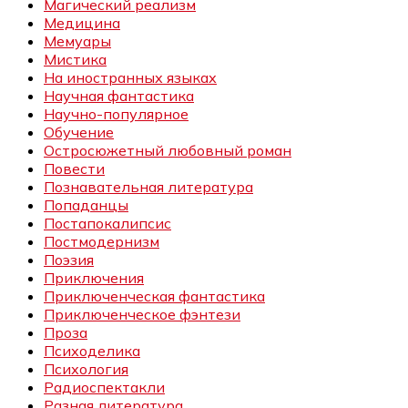
Магический реализм
Медицина
Мемуары
Мистика
На иностранных языках
Научная фантастика
Научно-популярное
Обучение
Остросюжетный любовный роман
Повести
Познавательная литература
Попаданцы
Постапокалипсис
Постмодернизм
Поэзия
Приключения
Приключенческая фантастика
Приключенческое фэнтези
Проза
Психоделика
Психология
Радиоспектакли
Разная литература