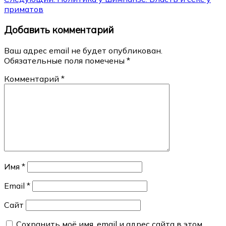
по
приматов
записям
Добавить комментарий
Ваш адрес email не будет опубликован.
Обязательные поля помечены
*
Комментарий
*
Имя
*
Email
*
Сайт
Сохранить моё имя, email и адрес сайта в этом