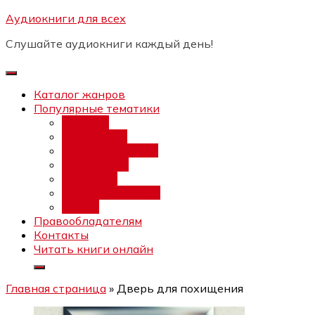
Перейти
Аудиокниги для всех
Бесплатный интенсив:
"Вторая
к
зарплата в $ на ведении YouTube
Записаться
Слушайте аудиокниги каждый день!
каналов"
содержимому
Каталог жанров
Популярные тематики
Фэнтези
Попаданцы
Любовный роман
Фантастика
Детектив
Постапокалипсис
Ужасы
Правообладателям
Контакты
Читать книги онлайн
Главная страница
»
Дверь для похищения