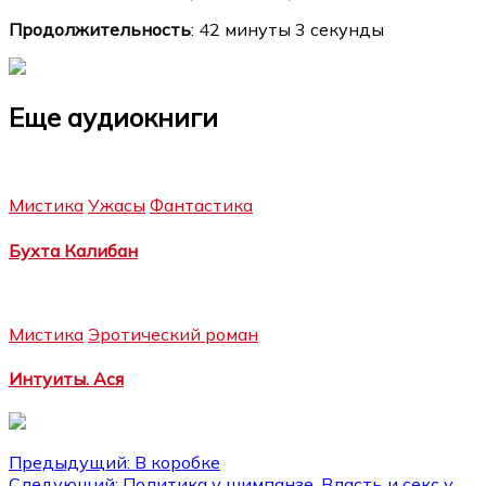
Продолжительность
: 42 минуты 3 секунды
Еще аудиокниги
Мистика
Ужасы
Фантастика
Бухта Калибан
Мистика
Эротический роман
Интуиты. Ася
Навигация
Предыдущий:
В коробке
Следующий:
Политика у шимпанзе. Власть и секс у