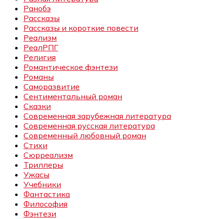
Ранобэ
Рассказы
Рассказы и короткие повести
Реализм
РеалРПГ
Религия
Романтическое фэнтези
Романы
Саморазвитие
Сентиментальный роман
Сказки
Современная зарубежная литература
Современная русская литература
Современный любовный роман
Стихи
Сюрреализм
Триллеры
Ужасы
Учебники
Фантастика
Философия
Фэнтези