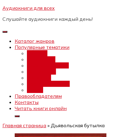
Перейти
Аудиокниги для всех
Бесплатный интенсив:
"Вторая
к
зарплата в $ на ведении YouTube
Записаться
Слушайте аудиокниги каждый день!
каналов"
содержимому
Каталог жанров
Популярные тематики
Фэнтези
Попаданцы
Любовный роман
Фантастика
Детектив
Постапокалипсис
Ужасы
Правообладателям
Контакты
Читать книги онлайн
Главная страница
»
Дьявольская бутылка