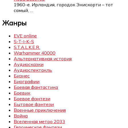
1960-е. Ирландия, городок Энискорти – тот
самый,
…
Жанры
EVE online
S-T-I-K-S
S.T.A.L.K.E.R.
Warhammer 40000
Альтернативная история
Аудиосказки
Аудиоспектакль
Бизнес
Биографии
Боевая фантастика
Боевик
Боевое фэнтези
Бытовое фэнтези
Военные приключения
Война
Вселенная метро 2033
Героическое фэнтези