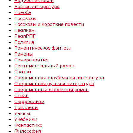
Радиоспектакли
Разная литература
Ранобэ
Рассказы
Рассказы и короткие повести
Реализм
РеалРПГ
Религия
Романтическое фэнтези
Романы
Саморазвитие
Сентиментальный роман
Сказки
Современная зарубежная литература
Современная русская литература
Современный любовный роман
Стихи
Сюрреализм
Триллеры
Ужасы
Учебники
Фантастика
Философия