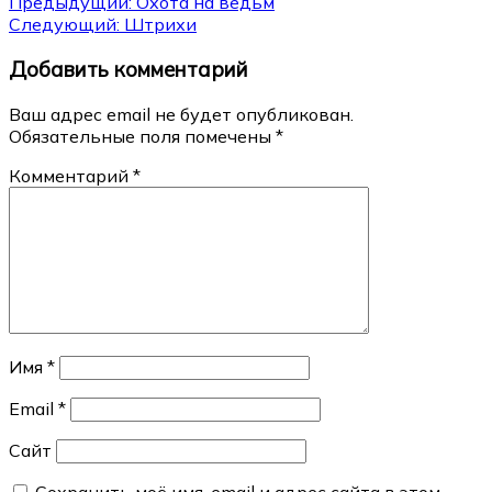
Навигация
Предыдущий:
Охота на ведьм
Следующий:
Штрихи
по
Добавить комментарий
записям
Ваш адрес email не будет опубликован.
Обязательные поля помечены
*
Комментарий
*
Имя
*
Email
*
Сайт
Сохранить моё имя, email и адрес сайта в этом