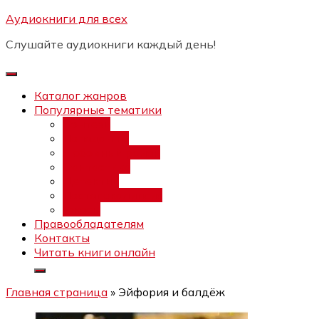
Перейти
Аудиокниги для всех
Бесплатный интенсив:
"Вторая
к
зарплата в $ на ведении YouTube
Записаться
Слушайте аудиокниги каждый день!
каналов"
содержимому
Каталог жанров
Популярные тематики
Фэнтези
Попаданцы
Любовный роман
Фантастика
Детектив
Постапокалипсис
Ужасы
Правообладателям
Контакты
Читать книги онлайн
Главная страница
»
Эйфория и балдёж