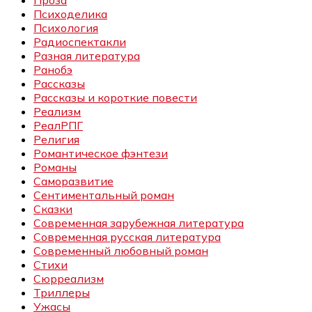
Проза
Психоделика
Психология
Радиоспектакли
Разная литература
Ранобэ
Рассказы
Рассказы и короткие повести
Реализм
РеалРПГ
Религия
Романтическое фэнтези
Романы
Саморазвитие
Сентиментальный роман
Сказки
Современная зарубежная литература
Современная русская литература
Современный любовный роман
Стихи
Сюрреализм
Триллеры
Ужасы