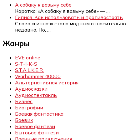
А собаку я возьму себе
Коротко: «А собаку я возьму себе» —
…
Гипноз. Как использовать и противостоять
Слово «гипноз» стало модным относительно
недавно. Но,
…
Жанры
EVE online
S-T-I-K-S
S.T.A.L.K.E.R.
Warhammer 40000
Альтернативная история
Аудиосказки
Аудиоспектакль
Бизнес
Биографии
Боевая фантастика
Боевик
Боевое фэнтези
Бытовое фэнтези
Военные приключения