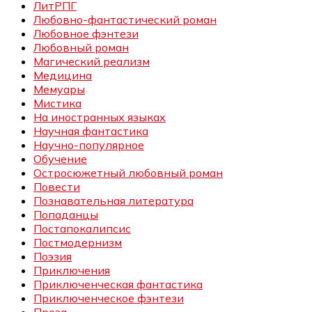
ЛитРПГ
Любовно-фантастический роман
Любовное фэнтези
Любовный роман
Магический реализм
Медицина
Мемуары
Мистика
На иностранных языках
Научная фантастика
Научно-популярное
Обучение
Остросюжетный любовный роман
Повести
Познавательная литература
Попаданцы
Постапокалипсис
Постмодернизм
Поэзия
Приключения
Приключенческая фантастика
Приключенческое фэнтези