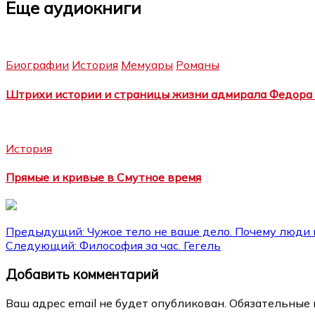
Еще аудиокниги
Биографии
История
Мемуары
Романы
Штрихи истории и страницы жизни адмирала Федора
История
Прямые и кривые в Смутное время
Навигация
Предыдущий:
Чужое тело не ваше дело. Почему люди 
Следующий:
Философия за час. Гегель
по
Добавить комментарий
записям
Ваш адрес email не будет опубликован.
Обязательные 