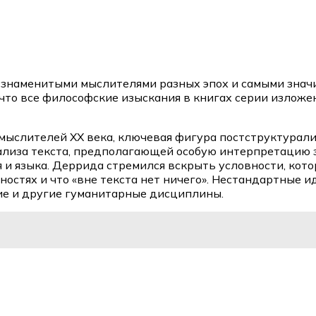
 знаменитыми мыслителями разных эпох и самыми значим
 что все философские изыскания в книгах серии изложе
мыслителей XX века, ключевая фигура постструктурализ
нализа текста, предполагающей особую интерпретацию
 и языка. Деррида стремился вскрыть условности, кот
нностях и что «вне текста нет ничего». Нестандартные
ие и другие гуманитарные дисциплины.