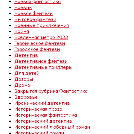
Боевая фантастика
Боевик
Боевое фэнтези
Бытовое фэнтези
Военные приключения
Война
Вселенная метро 2033
Героическое фэнтези
Городское фэнтези
Детектив
Детективное фэнтези
Детективные триллеры
Для детей
Дозоры
Драма
Закрытая рубрика Фантастика
Здоровье
Иронический детектив
Историческая проза
Историческая фантастика
Исторический детектив
Исторический любовный роман
Исторический роман