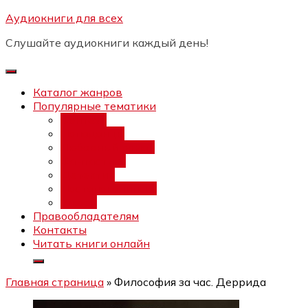
Перейти
Аудиокниги для всех
Бесплатный инт
к
Слушайте аудиокниги каждый день!
содержимому
Каталог жанров
Популярные тематики
Фэнтези
Попаданцы
Любовный роман
Фантастика
Детектив
Постапокалипсис
Ужасы
Правообладателям
Контакты
Читать книги онлайн
Главная страница
»
Философия за час. Деррида