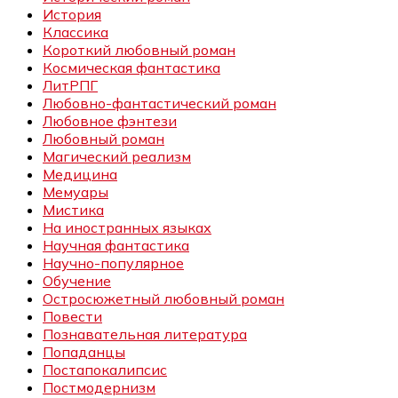
История
Классика
Короткий любовный роман
Космическая фантастика
ЛитРПГ
Любовно-фантастический роман
Любовное фэнтези
Любовный роман
Магический реализм
Медицина
Мемуары
Мистика
На иностранных языках
Научная фантастика
Научно-популярное
Обучение
Остросюжетный любовный роман
Повести
Познавательная литература
Попаданцы
Постапокалипсис
Постмодернизм