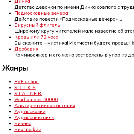
Динка
Детство девочки по имени Динка совпало с тру
Подмосковные вечера
Действие повести «Подмосковные вечера»
…
Вирусный флигель
Широкому кругу читателей мало известно об ат
Кровь или 72 часа
Вы скажите – мистика! И отчасти будете правы. 
Дробовик
Коммивояжер и его жена застрелены в упор из д
Жанры
EVE online
S-T-I-K-S
S.T.A.L.K.E.R.
Warhammer 40000
Альтернативная история
Аудиосказки
Аудиоспектакль
Бизнес
Биографии