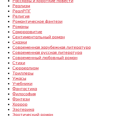
Рассказы и короткие повести
Реализм
РеалРПГ
Религия
Романтическое фэнтези
Романы
Саморазвитие
Сентиментальный роман
Сказки
Современная зарубежная литература
Современная русская литература
Современный любовный роман
Стихи
Сюрреализм
Триллеры
Ужасы
Учебники
Фантастика
Философия
Фэнтези
Хоррор
Эзотерика
Эротический роман