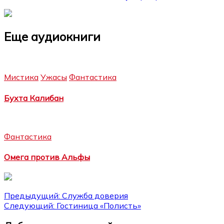
Еще аудиокниги
Мистика
Ужасы
Фантастика
Бухта Калибан
Фантастика
Омега против Альфы
Навигация
Предыдущий:
Служба доверия
Следующий:
Гостиница «Полисть»
по