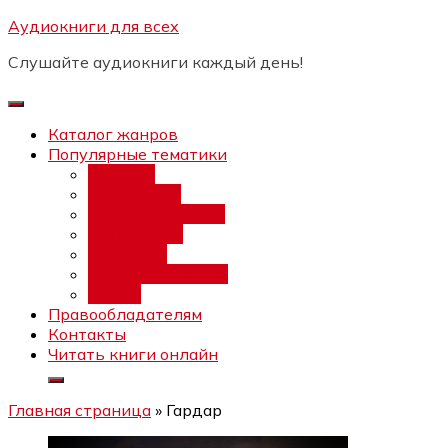
Перейти
Аудиокниги для всех
Бесплатный интенсив:
"Вторая
к
зарплата в $ на ведении YouTube
Записаться
Слушайте аудиокниги каждый день!
каналов"
содержимому
Каталог жанров
Популярные тематики
Фэнтези
Попаданцы
Любовный роман
Фантастика
Детектив
Постапокалипсис
Ужасы
Правообладателям
Контакты
Читать книги онлайн
Главная страница
»
Гардар