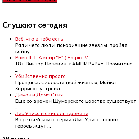
Слушают сегодня
Всё, что в тебе есть
Ради чего люди, покорившие звезды, пройдя
войну,
…
Рама II: 1. Ампир "В" ( Empire V )
18+ Виктор Пелевин. « АМПИР «В» ». Прочитано
…
Убийственно просто
Прощаясь с холостяцкой жизнью, Майкл
Харрисон устроил
…
Демоны Дома Огня
Еще со времен Шумерского царства существует
…
Лис Улисс и свирель времени
В третьей книге серии «Лис Улисс» наших
героев ждут
…