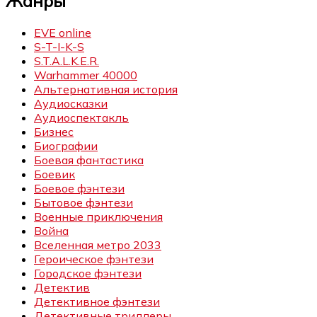
Жанры
EVE online
S-T-I-K-S
S.T.A.L.K.E.R.
Warhammer 40000
Альтернативная история
Аудиосказки
Аудиоспектакль
Бизнес
Биографии
Боевая фантастика
Боевик
Боевое фэнтези
Бытовое фэнтези
Военные приключения
Война
Вселенная метро 2033
Героическое фэнтези
Городское фэнтези
Детектив
Детективное фэнтези
Детективные триллеры