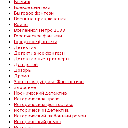
Боевик
Боевое фэнтези
Бытовое фэнтези
Военные приключения
Война
Вселенная метро 2033
Героическое фэнтези
Городское фэнтези
Детектив
Детективное фэнтези
Детективные триллеры
Для детей
Дозоры
Драма
Закрытая рубрика Фантастика
Здоровье
Иронический детектив
Историческая проза
Историческая фантастика
Исторический детектив
Исторический любовный роман
Исторический роман
История