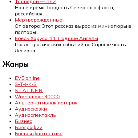
Торпедой — пли!
Наше время. Гордость Северного флота,
российская
…
Мертворожденные
От автора: Этот рассказ вырос из миниатюры в
полторы
…
Ересь Хоруса: 11. Падшие Ангелы
После трагических событий на Сароше часть
Легиона
…
Жанры
EVE online
S-T-I-K-S
S.T.A.L.K.E.R.
Warhammer 40000
Альтернативная история
Аудиосказки
Аудиоспектакль
Бизнес
Биографии
Боевая фантастика