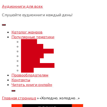
Перейти
Аудиокниги для всех
Бесплатный интенсив:
"Вторая
к
зарплата в $ на ведении YouTube
Записаться
Слушайте аудиокниги каждый день!
каналов"
содержимому
Каталог жанров
Популярные тематики
Фэнтези
Попаданцы
Любовный роман
Фантастика
Детектив
Постапокалипсис
Ужасы
Правообладателям
Контакты
Читать книги онлайн
Главная страница
»
«Холодно, холодно…»