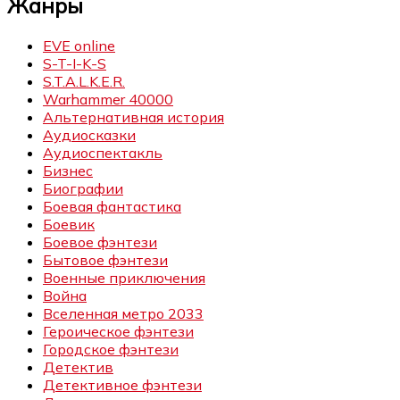
Жанры
EVE online
S-T-I-K-S
S.T.A.L.K.E.R.
Warhammer 40000
Альтернативная история
Аудиосказки
Аудиоспектакль
Бизнес
Биографии
Боевая фантастика
Боевик
Боевое фэнтези
Бытовое фэнтези
Военные приключения
Война
Вселенная метро 2033
Героическое фэнтези
Городское фэнтези
Детектив
Детективное фэнтези