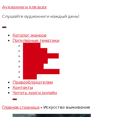
Перейти
Аудиокниги для всех
Бесплатный интенсив:
"Вторая
к
зарплата в $ на ведении YouTube
Записаться
Слушайте аудиокниги каждый день!
каналов"
содержимому
Каталог жанров
Популярные тематики
Фэнтези
Попаданцы
Любовный роман
Фантастика
Детектив
Постапокалипсис
Ужасы
Правообладателям
Контакты
Читать книги онлайн
Главная страница
»
Искусство выживания