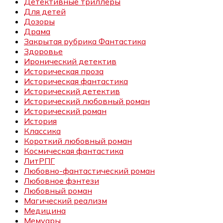
Детективные триллеры
Для детей
Дозоры
Драма
Закрытая рубрика Фантастика
Здоровье
Иронический детектив
Историческая проза
Историческая фантастика
Исторический детектив
Исторический любовный роман
Исторический роман
История
Классика
Короткий любовный роман
Космическая фантастика
ЛитРПГ
Любовно-фантастический роман
Любовное фэнтези
Любовный роман
Магический реализм
Медицина
Мемуары