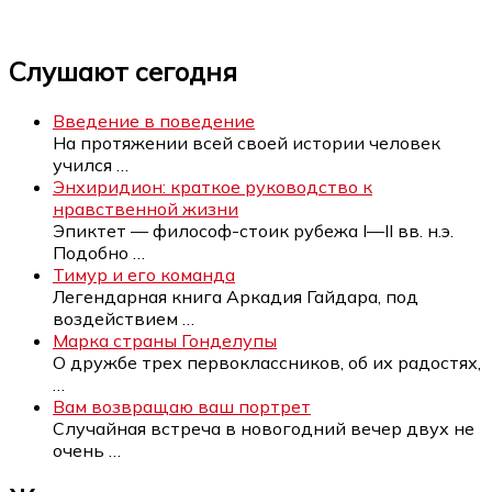
Слушают сегодня
Введение в поведение
На протяжении всей своей истории человек
учился
…
Энхиридион: краткое руководство к
нравственной жизни
Эпиктет — философ-стоик рубежа I—II вв. н.э.
Подобно
…
Тимур и его команда
Легендарная книга Аркадия Гайдара, под
воздействием
…
Марка страны Гонделупы
О дружбе трех первоклассников, об их радостях,
…
Вам возвращаю ваш портрет
Случайная встреча в новогодний вечер двух не
очень
…