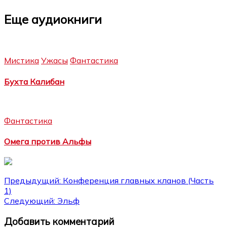
Еще аудиокниги
Мистика
Ужасы
Фантастика
Бухта Калибан
Фантастика
Омега против Альфы
Навигация
Предыдущий:
Конференция главных кланов (Часть
1)
по
Следующий:
Эльф
записям
Добавить комментарий