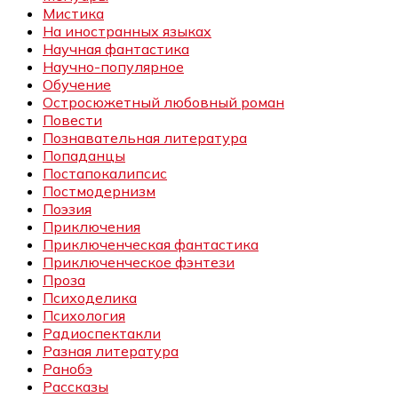
Мистика
На иностранных языках
Научная фантастика
Научно-популярное
Обучение
Остросюжетный любовный роман
Повести
Познавательная литература
Попаданцы
Постапокалипсис
Постмодернизм
Поэзия
Приключения
Приключенческая фантастика
Приключенческое фэнтези
Проза
Психоделика
Психология
Радиоспектакли
Разная литература
Ранобэ
Рассказы