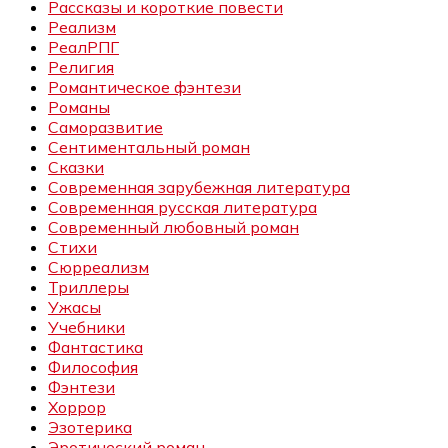
Рассказы и короткие повести
Реализм
РеалРПГ
Религия
Романтическое фэнтези
Романы
Саморазвитие
Сентиментальный роман
Сказки
Современная зарубежная литература
Современная русская литература
Современный любовный роман
Стихи
Сюрреализм
Триллеры
Ужасы
Учебники
Фантастика
Философия
Фэнтези
Хоррор
Эзотерика
Эротический роман