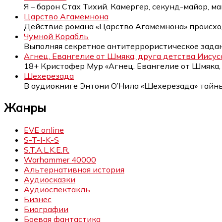
Я – барон Стах Тихий. Камергер, секунд-майор, м
Царство Агамемнона
Действие романа «Царство Агамемнона» происхо
Чумной Корабль
Выполняя секретное антитеррористическое зада
Агнец. Евангелие от Шмяка, друга детства Иисус
18+ Кристофер Мур «Агнец. Евангелие от Шмяка,
Шехерезада
В аудиокниге Энтони О’Нила «Шехерезада» тайн
Жанры
EVE online
S-T-I-K-S
S.T.A.L.K.E.R.
Warhammer 40000
Альтернативная история
Аудиосказки
Аудиоспектакль
Бизнес
Биографии
Боевая фантастика