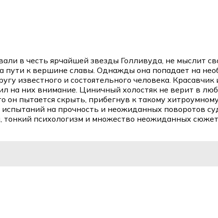
али в честь ярчайшей звезды Голливуда, не мыслит св
 пути к вершине славы. Однажды она попадает на необы
ругу известного и состоятельного человека. Красавчик
тил на них внимание. Циничный холостяк не верит в люб
го он пытается скрыть, прибегнув к такому хитроумному
, испытаний на прочность и неожиданных поворотов су
, тонкий психологизм и множество неожиданных сюжетн