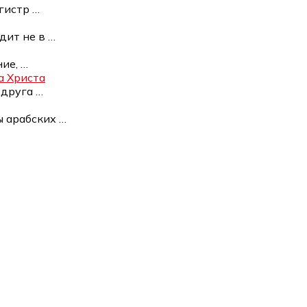
агистр
…
дит не в
…
ние,
…
а Христа
 друга
…
ы арабских
…