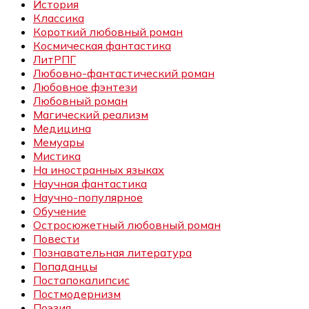
История
Классика
Короткий любовный роман
Космическая фантастика
ЛитРПГ
Любовно-фантастический роман
Любовное фэнтези
Любовный роман
Магический реализм
Медицина
Мемуары
Мистика
На иностранных языках
Научная фантастика
Научно-популярное
Обучение
Остросюжетный любовный роман
Повести
Познавательная литература
Попаданцы
Постапокалипсис
Постмодернизм
Поэзия