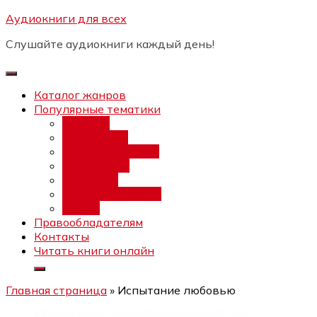
Перейти
Аудиокниги для всех
Бесплатный инт
к
Слушайте аудиокниги каждый день!
содержимому
Каталог жанров
Популярные тематики
Фэнтези
Попаданцы
Любовный роман
Фантастика
Детектив
Постапокалипсис
Ужасы
Правообладателям
Контакты
Читать книги онлайн
Главная страница
»
Испытание любовью