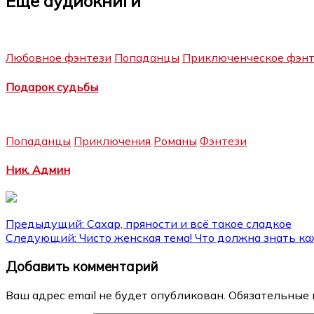
Еще аудиокниги
Любовное фэнтези
Попаданцы
Приключенческое фэнт
Подарок судьбы
Попаданцы
Приключения
Романы
Фэнтези
Ник. Админ
Навигация
Предыдущий:
Сахар, пряности и всё такое сладкое
Следующий:
Чисто женская тема! Что должна знать к
по
Добавить комментарий
записям
Ваш адрес email не будет опубликован.
Обязательные 