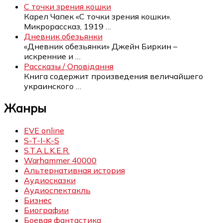
С точки зрения кошки
Карел Чапек «С точки зрения кошки».
Микрорассказ, 1919
…
Дневник обезьянки
«Дневник обезьянки» Джейн Биркин –
искренние и
…
Рассказы / Оповідання
Книга содержит произведения величайшего
украинского
…
Жанры
EVE online
S-T-I-K-S
S.T.A.L.K.E.R.
Warhammer 40000
Альтернативная история
Аудиосказки
Аудиоспектакль
Бизнес
Биографии
Боевая фантастика