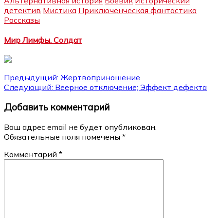
Альтернативная история
Боевик
Исторический
детектив
Мистика
Приключенческая фантастика
Рассказы
Мир Лимфы. Солдат
Навигация
Предыдущий:
Жертвоприношение
Следующий:
Веерное отключение; Эффект дефекта
по
Добавить комментарий
записям
Ваш адрес email не будет опубликован.
Обязательные поля помечены
*
Комментарий
*