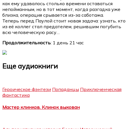
как ему удавалось столько времени оставаться
непойманным, но в тот момент, когда разгадка уже
близка, операция срывается из-за саботажа.
Теперь перед Паулой стоит новая задача: узнать, кто
из её коллег стал предателем, решившим погубить
всю человеческую расу…
Продолжительность
: 1 день 21 час
Еще аудиокниги
Героическое фэнтези
Попаданцы
Приключенческая
фантастика
Мастер клинков. Клинок выкован