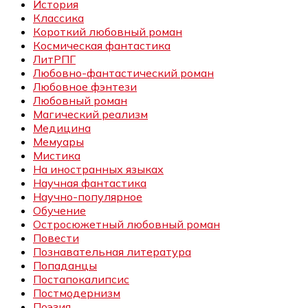
История
Классика
Короткий любовный роман
Космическая фантастика
ЛитРПГ
Любовно-фантастический роман
Любовное фэнтези
Любовный роман
Магический реализм
Медицина
Мемуары
Мистика
На иностранных языках
Научная фантастика
Научно-популярное
Обучение
Остросюжетный любовный роман
Повести
Познавательная литература
Попаданцы
Постапокалипсис
Постмодернизм
Поэзия