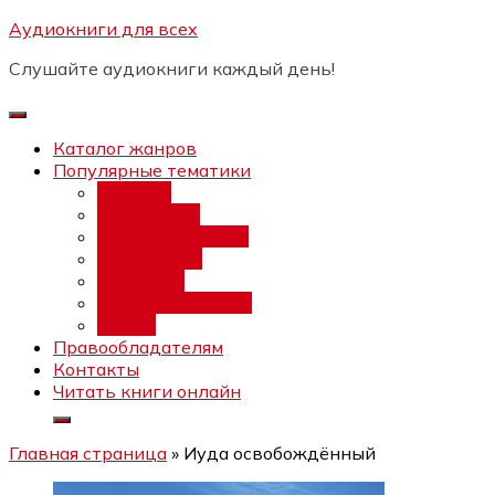
Перейти
Аудиокниги для всех
Бесплатный интенсив:
"Вторая
к
зарплата в $ на ведении YouTube
Записаться
Слушайте аудиокниги каждый день!
каналов"
содержимому
Каталог жанров
Популярные тематики
Фэнтези
Попаданцы
Любовный роман
Фантастика
Детектив
Постапокалипсис
Ужасы
Правообладателям
Контакты
Читать книги онлайн
Главная страница
»
Иуда освобождённый