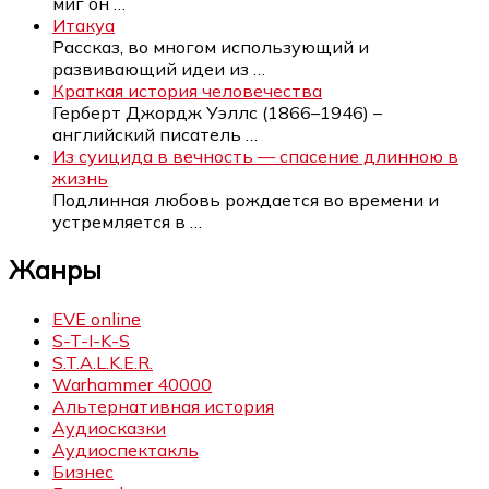
миг он
…
Итакуа
Рассказ, во многом использующий и
развивающий идеи из
…
Краткая история человечества
Герберт Джордж Уэллс (1866–1946) –
английский писатель
…
Из суицида в вечность — спасение длинною в
жизнь
Подлинная любовь рождается во времени и
устремляется в
…
Жанры
EVE online
S-T-I-K-S
S.T.A.L.K.E.R.
Warhammer 40000
Альтернативная история
Аудиосказки
Аудиоспектакль
Бизнес