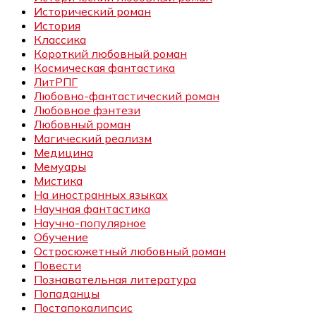
Исторический роман
История
Классика
Короткий любовный роман
Космическая фантастика
ЛитРПГ
Любовно-фантастический роман
Любовное фэнтези
Любовный роман
Магический реализм
Медицина
Мемуары
Мистика
На иностранных языках
Научная фантастика
Научно-популярное
Обучение
Остросюжетный любовный роман
Повести
Познавательная литература
Попаданцы
Постапокалипсис