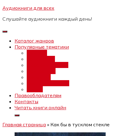
Перейти
Аудиокниги для всех
Бесплатный интенсив:
"Вторая
к
зарплата в $ на ведении YouTube
Записаться
Слушайте аудиокниги каждый день!
каналов"
содержимому
Каталог жанров
Популярные тематики
Фэнтези
Попаданцы
Любовный роман
Фантастика
Детектив
Постапокалипсис
Ужасы
Правообладателям
Контакты
Читать книги онлайн
Главная страница
»
Как бы в тусклом стекле