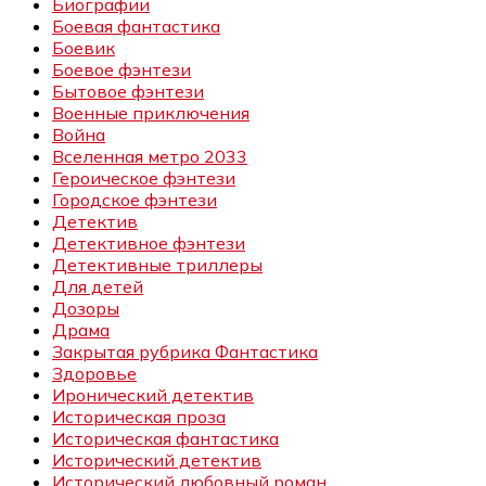
Биографии
Боевая фантастика
Боевик
Боевое фэнтези
Бытовое фэнтези
Военные приключения
Война
Вселенная метро 2033
Героическое фэнтези
Городское фэнтези
Детектив
Детективное фэнтези
Детективные триллеры
Для детей
Дозоры
Драма
Закрытая рубрика Фантастика
Здоровье
Иронический детектив
Историческая проза
Историческая фантастика
Исторический детектив
Исторический любовный роман