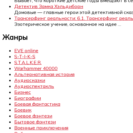
Бывает, что короткие детские годы вмещают в с
Детектив Замка Хэльдиборн
Домовые — главные герои этой детективной ска
Трансерфинг реальности: 6.1. Трансерфинг реальн
Эзотерическое учение, основанное на идее
…
Жанры
EVE online
S-T-I-K-S
S.T.A.L.K.E.R.
Warhammer 40000
Альтернативная история
Аудиосказки
Аудиоспектакль
Бизнес
Биографии
Боевая фантастика
Боевик
Боевое фэнтези
Бытовое фэнтези
Военные приключения