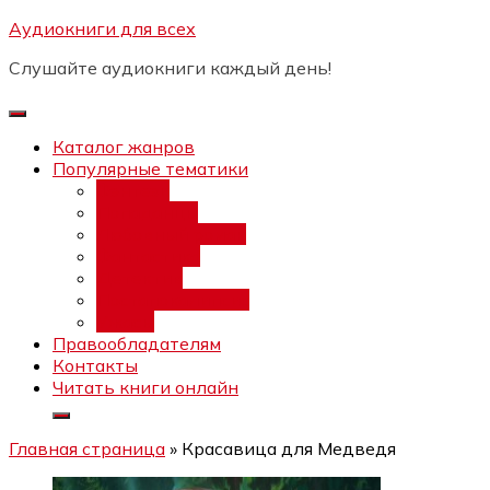
Перейти
Аудиокниги для всех
Бесплатный инт
к
Слушайте аудиокниги каждый день!
содержимому
Каталог жанров
Популярные тематики
Фэнтези
Попаданцы
Любовный роман
Фантастика
Детектив
Постапокалипсис
Ужасы
Правообладателям
Контакты
Читать книги онлайн
Главная страница
»
Красавица для Медведя