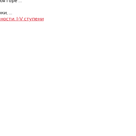
ебя горе
…
зки,
…
ости. I-V ступени