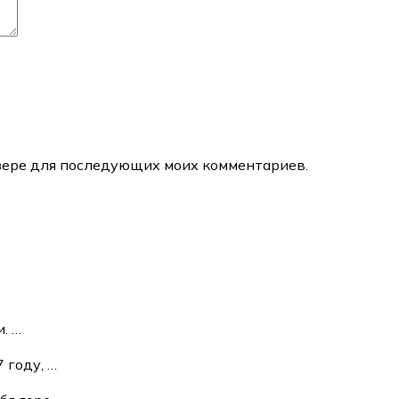
аузере для последующих моих комментариев.
и.
…
7 году,
…