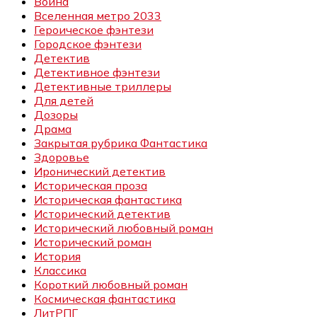
Война
Вселенная метро 2033
Героическое фэнтези
Городское фэнтези
Детектив
Детективное фэнтези
Детективные триллеры
Для детей
Дозоры
Драма
Закрытая рубрика Фантастика
Здоровье
Иронический детектив
Историческая проза
Историческая фантастика
Исторический детектив
Исторический любовный роман
Исторический роман
История
Классика
Короткий любовный роман
Космическая фантастика
ЛитРПГ