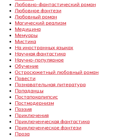
Любовно-фантастический роман
Любовное фэнтези
Любовный роман
Магический реализм
Медицина
Мемуары
Мистика
На иностранных языках
Научная фантастика
Научно-популярное
Обучение
Остросюжетный любовный роман
Повести
Познавательная литература
Попаданцы
Постапокалипсис
Постмодернизм
Поэзия
Приключения
Приключенческая фантастика
Приключенческое фэнтези
Проза