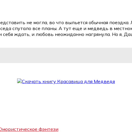
едставить не могла, во что выльется обычная поездка. Л
еда спутало все планы. А тут еще и медведь в местном
себя ждать, и любовь неожиданно нагрянула. Но я, Даш
мористическое фэнтези