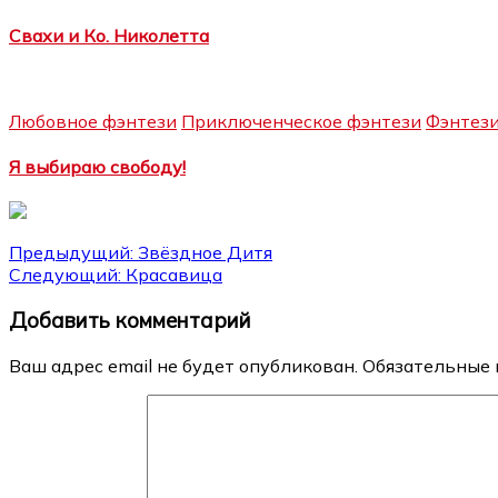
Свахи и Ко. Николетта
Любовное фэнтези
Приключенческое фэнтези
Фэнтез
Я выбираю свободу!
Навигация
Предыдущий:
Звёздное Дитя
Следующий:
Красавица
по
Добавить комментарий
записям
Ваш адрес email не будет опубликован.
Обязательные 