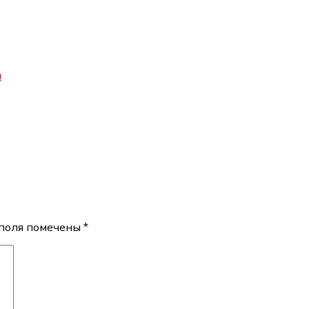
и
поля помечены
*