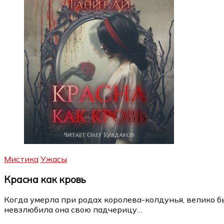
Мистика
Ужасы
Красна как кровь
Когда умерла при родах королева-колдунья, велико был
невзлюбила она свою падчерицу…