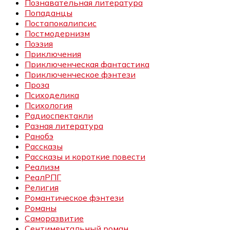
Познавательная литература
Попаданцы
Постапокалипсис
Постмодернизм
Поэзия
Приключения
Приключенческая фантастика
Приключенческое фэнтези
Проза
Психоделика
Психология
Радиоспектакли
Разная литература
Ранобэ
Рассказы
Рассказы и короткие повести
Реализм
РеалРПГ
Религия
Романтическое фэнтези
Романы
Саморазвитие
Сентиментальный роман