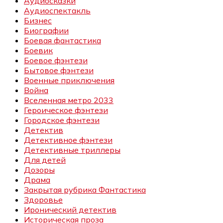
Аудиосказки
Аудиоспектакль
Бизнес
Биографии
Боевая фантастика
Боевик
Боевое фэнтези
Бытовое фэнтези
Военные приключения
Война
Вселенная метро 2033
Героическое фэнтези
Городское фэнтези
Детектив
Детективное фэнтези
Детективные триллеры
Для детей
Дозоры
Драма
Закрытая рубрика Фантастика
Здоровье
Иронический детектив
Историческая проза