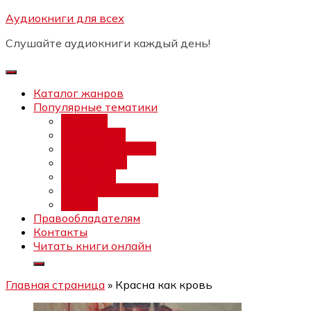
Перейти
Аудиокниги для всех
Бесплатный инт
к
Слушайте аудиокниги каждый день!
содержимому
Каталог жанров
Популярные тематики
Фэнтези
Попаданцы
Любовный роман
Фантастика
Детектив
Постапокалипсис
Ужасы
Правообладателям
Контакты
Читать книги онлайн
Главная страница
»
Красна как кровь