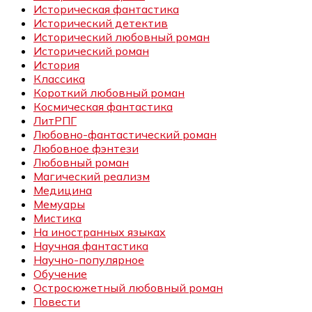
Историческая фантастика
Исторический детектив
Исторический любовный роман
Исторический роман
История
Классика
Короткий любовный роман
Космическая фантастика
ЛитРПГ
Любовно-фантастический роман
Любовное фэнтези
Любовный роман
Магический реализм
Медицина
Мемуары
Мистика
На иностранных языках
Научная фантастика
Научно-популярное
Обучение
Остросюжетный любовный роман
Повести