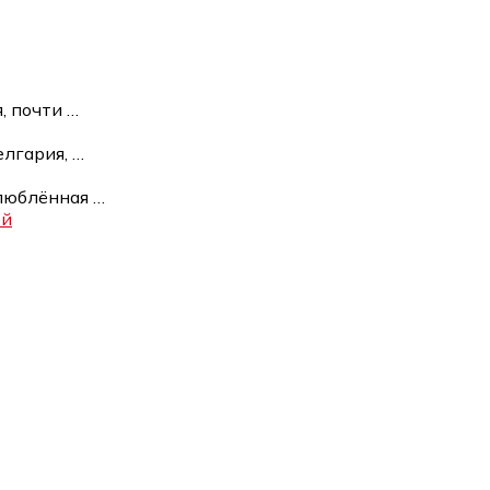
я, почти
…
елгария,
…
влюблённая
…
ей