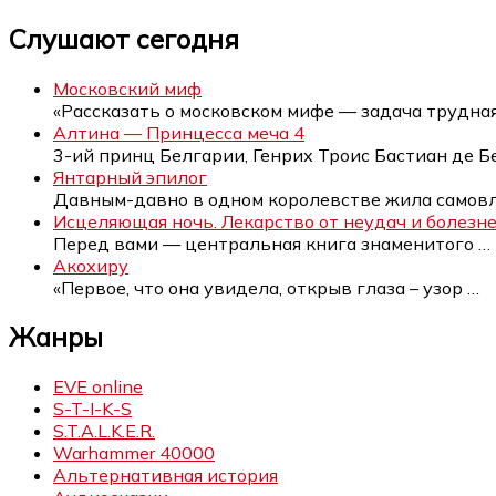
Слушают сегодня
Московский миф
«Рассказать о московском мифе — задача трудна
Алтина — Принцесса меча 4
3-ий принц Белгарии, Генрих Троис Бастиан де Б
Янтарный эпилог
Давным-давно в одном королевстве жила само
Исцеляющая ночь. Лекарство от неудач и болезн
Перед вами — центральная книга знаменитого
…
Акохиру
«Первое, что она увидела, открыв глаза – узор
…
Жанры
EVE online
S-T-I-K-S
S.T.A.L.K.E.R.
Warhammer 40000
Альтернативная история