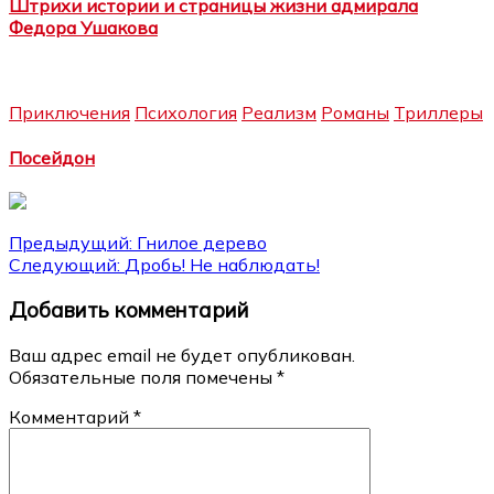
Штрихи истории и страницы жизни адмирала
Федора Ушакова
Приключения
Психология
Реализм
Романы
Триллеры
Посейдон
Навигация
Предыдущий:
Гнилое дерево
Следующий:
Дробь! Не наблюдать!
по
Добавить комментарий
записям
Ваш адрес email не будет опубликован.
Обязательные поля помечены
*
Комментарий
*