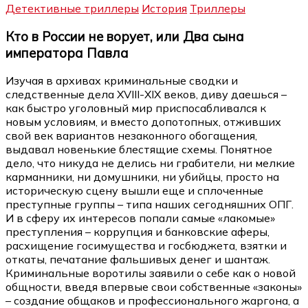
Детективные триллеры
История
Триллеры
Кто в России не ворует, или Два сына
императора Павла
Изучая в архивах криминальные сводки и
следственные дела XVIII-XIX веков, диву даешься –
как быстро уголовный мир приспосабливался к
новым условиям, и вместо допотопных, отживших
свой век вариантов незаконного обогащения,
выдавал новенькие блестящие схемы. Понятное
дело, что никуда не делись ни грабители, ни мелкие
карманники, ни домушники, ни убийцы, просто на
историческую сцену вышли еще и сплоченные
преступные группы – типа наших сегодняшних ОПГ.
И в сферу их интересов попали самые «лакомые»
преступления – коррупция и банковские аферы,
расхищение госимущества и госбюджета, взятки и
откаты, печатание фальшивых денег и шантаж.
Криминальные воротилы заявили о себе как о новой
общности, введя впервые свои собственные «законы»
– создание общаков и профессионального жаргона, а