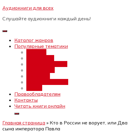
Перейти
Аудиокниги для всех
Бесплатный интенсив:
"Вторая
к
зарплата в $ на ведении YouTube
Записаться
Слушайте аудиокниги каждый день!
каналов"
содержимому
Каталог жанров
Популярные тематики
Фэнтези
Попаданцы
Любовный роман
Фантастика
Детектив
Постапокалипсис
Ужасы
Правообладателям
Контакты
Читать книги онлайн
Главная страница
»
Кто в России не ворует, или Два
сына императора Павла