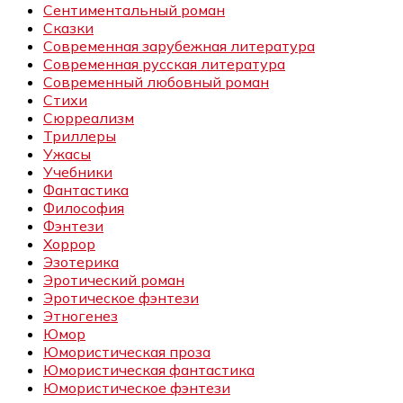
Сентиментальный роман
Сказки
Современная зарубежная литература
Современная русская литература
Современный любовный роман
Стихи
Сюрреализм
Триллеры
Ужасы
Учебники
Фантастика
Философия
Фэнтези
Хоррор
Эзотерика
Эротический роман
Эротическое фэнтези
Этногенез
Юмор
Юмористическая проза
Юмористическая фантастика
Юмористическое фэнтези