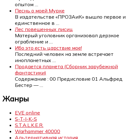
опытом
…
Песнь о моей Мурке
В издательстве «ПРОЗАиК» вышло первое и
единственное в
…
Лес повешенных лисиц
Матерый уголовник организовал дерзкое
ограбление и
…
Ибо это есть царствие мое!
Последний человек на земле встречает
инопланетных
…
Продается планета (Сборник зарубежной
фантастики)
Содержание : 00 Предисловие 01 Альфред
Бестер —
…
Жанры
EVE online
S-T-I-K-S
S.T.A.L.K.E.R.
Warhammer 40000
Альтернативная история