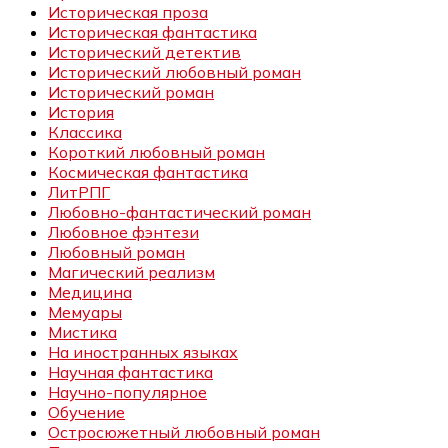
Историческая проза
Историческая фантастика
Исторический детектив
Исторический любовный роман
Исторический роман
История
Классика
Короткий любовный роман
Космическая фантастика
ЛитРПГ
Любовно-фантастический роман
Любовное фэнтези
Любовный роман
Магический реализм
Медицина
Мемуары
Мистика
На иностранных языках
Научная фантастика
Научно-популярное
Обучение
Остросюжетный любовный роман