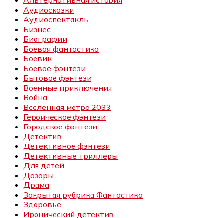
Альтернативная история
Аудиосказки
Аудиоспектакль
Бизнес
Биографии
Боевая фантастика
Боевик
Боевое фэнтези
Бытовое фэнтези
Военные приключения
Война
Вселенная метро 2033
Героическое фэнтези
Городское фэнтези
Детектив
Детективное фэнтези
Детективные триллеры
Для детей
Дозоры
Драма
Закрытая рубрика Фантастика
Здоровье
Иронический детектив