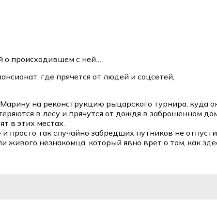
й о происходившем с ней…
ансионат, где прячется от людей и соцсетей,
Марину на реконструкцию рыцарского турнира, куда он
еряются в лесу и прячутся от дождя в заброшенном дом
т в этих местах.
 и просто так случайно забредших путников не отпусти
и живого незнакомца, который явно врет о том, как зде