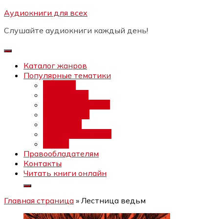
Перейти
Аудиокниги для всех
Бесплатный инт
к
Слушайте аудиокниги каждый день!
содержимому
Каталог жанров
Популярные тематики
Фэнтези
Попаданцы
Любовный роман
Фантастика
Детектив
Постапокалипсис
Ужасы
Правообладателям
Контакты
Читать книги онлайн
Главная страница
»
Лестница ведьм