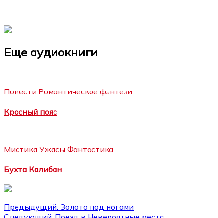
Еще аудиокниги
Повести
Романтическое фэнтези
Красный пояс
Мистика
Ужасы
Фантастика
Бухта Калибан
Навигация
Предыдущий:
Золото под ногами
Следующий:
Поезд в Невероятные места