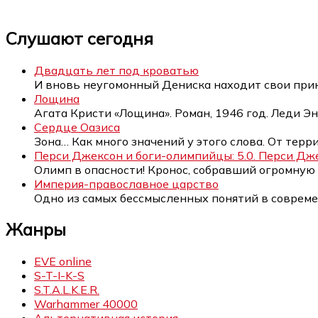
Слушают сегодня
Двадцать лет под кроватью
И вновь неугомонный Дениска находит свои при
Лощина
Агата Кристи «Лощина». Роман, 1946 год. Леди Э
Сердце Оазиса
Зона… Как много значений у этого слова. От терр
Перси Джексон и боги-олимпийцы: 5.0. Перси Дж
Олимп в опасности! Кронос, собравший огромну
Империя-православное царство
Одно из самых бессмысленных понятий в соврем
Жанры
EVE online
S-T-I-K-S
S.T.A.L.K.E.R.
Warhammer 40000