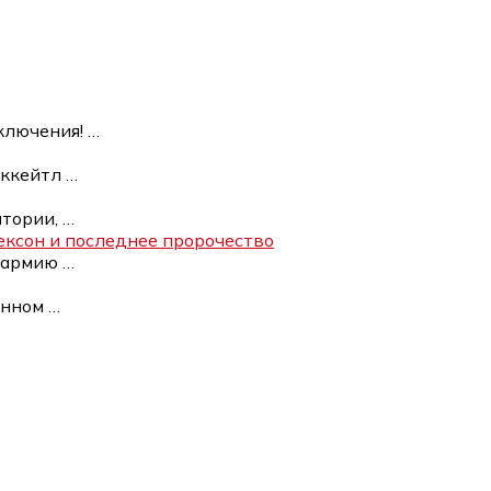
ключения!
…
нккейтл
…
итории,
…
ексон и последнее пророчество
ю армию
…
енном
…