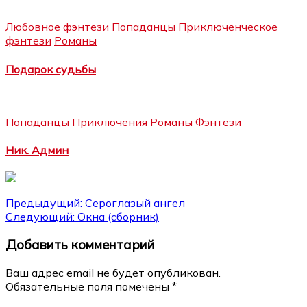
Любовное фэнтези
Попаданцы
Приключенческое
фэнтези
Романы
Подарок судьбы
Попаданцы
Приключения
Романы
Фэнтези
Ник. Админ
Навигация
Предыдущий:
Сероглазый ангел
Следующий:
Окна (сборник)
по
Добавить комментарий
записям
Ваш адрес email не будет опубликован.
Обязательные поля помечены
*