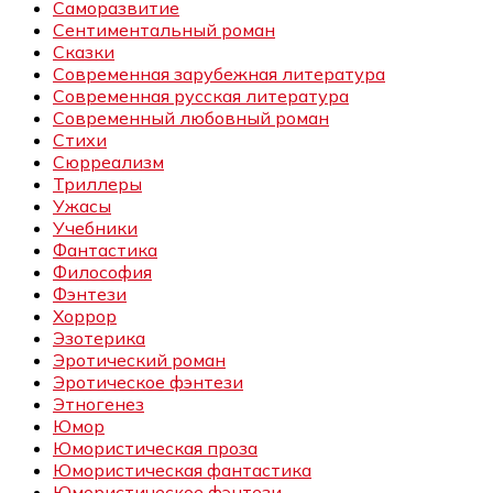
Саморазвитие
Сентиментальный роман
Сказки
Современная зарубежная литература
Современная русская литература
Современный любовный роман
Стихи
Сюрреализм
Триллеры
Ужасы
Учебники
Фантастика
Философия
Фэнтези
Хоррор
Эзотерика
Эротический роман
Эротическое фэнтези
Этногенез
Юмор
Юмористическая проза
Юмористическая фантастика
Юмористическое фэнтези