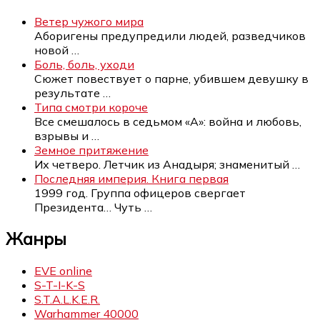
Ветер чужого мира
Аборигены предупредили людей, разведчиков
новой
…
Боль, боль, уходи
Сюжет повествует о парне, убившем девушку в
результате
…
Типа смотри короче
Все смешалось в седьмом «А»: война и любовь,
взрывы и
…
Земное притяжение
Их четверо. Летчик из Анадыря; знаменитый
…
Последняя империя. Книга первая
1999 год. Группа офицеров свергает
Президента… Чуть
…
Жанры
EVE online
S-T-I-K-S
S.T.A.L.K.E.R.
Warhammer 40000