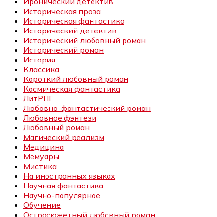
Иронический детектив
Историческая проза
Историческая фантастика
Исторический детектив
Исторический любовный роман
Исторический роман
История
Классика
Короткий любовный роман
Космическая фантастика
ЛитРПГ
Любовно-фантастический роман
Любовное фэнтези
Любовный роман
Магический реализм
Медицина
Мемуары
Мистика
На иностранных языках
Научная фантастика
Научно-популярное
Обучение
Остросюжетный любовный роман