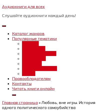
Перейти
Аудиокниги для всех
Бесплатный интенсив:
"Вторая
к
зарплата в $ на ведении YouTube
Записаться
Слушайте аудиокниги каждый день!
каналов"
содержимому
Каталог жанров
Популярные тематики
Фэнтези
Попаданцы
Любовный роман
Фантастика
Детектив
Постапокалипсис
Ужасы
Правообладателям
Контакты
Читать книги онлайн
Главная страница
»
Любовь, вне игры. История
одного политического самоубийства