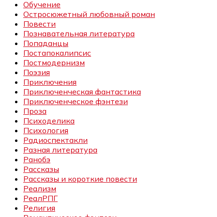
Обучение
Остросюжетный любовный роман
Повести
Познавательная литература
Попаданцы
Постапокалипсис
Постмодернизм
Поэзия
Приключения
Приключенческая фантастика
Приключенческое фэнтези
Проза
Психоделика
Психология
Радиоспектакли
Разная литература
Ранобэ
Рассказы
Рассказы и короткие повести
Реализм
РеалРПГ
Религия