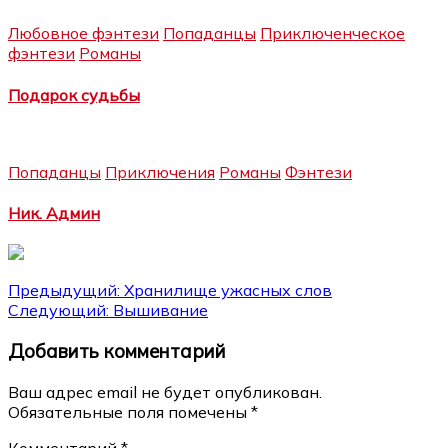
Любовное фэнтези
Попаданцы
Приключенческое
фэнтези
Романы
Подарок судьбы
Попаданцы
Приключения
Романы
Фэнтези
Ник. Админ
Навигация
Предыдущий:
Хранилище ужасных слов
Следующий:
Вышивание
по
Добавить комментарий
записям
Ваш адрес email не будет опубликован.
Обязательные поля помечены
*
Комментарий
*