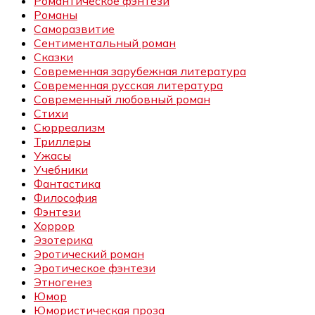
Романтическое фэнтези
Романы
Саморазвитие
Сентиментальный роман
Сказки
Современная зарубежная литература
Современная русская литература
Современный любовный роман
Стихи
Сюрреализм
Триллеры
Ужасы
Учебники
Фантастика
Философия
Фэнтези
Хоррор
Эзотерика
Эротический роман
Эротическое фэнтези
Этногенез
Юмор
Юмористическая проза