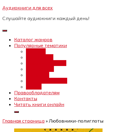
Перейти
Аудиокниги для всех
Бесплатный интенсив:
"Вторая
к
зарплата в $ на ведении YouTube
Записаться
Слушайте аудиокниги каждый день!
каналов"
содержимому
Каталог жанров
Популярные тематики
Фэнтези
Попаданцы
Любовный роман
Фантастика
Детектив
Постапокалипсис
Ужасы
Правообладателям
Контакты
Читать книги онлайн
Главная страница
»
Любовники-полиглоты