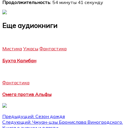
Продолжительность
: 54 минуты 41 секунду
Еще аудиокниги
Мистика
Ужасы
Фантастика
Бухта Калибан
Фантастика
Омега против Альфы
Навигация
Предыдущий:
Сезон дождя
Следующий:
Чжуан-цзы Бронислава Виногродского.
по
Книга о знании и власти