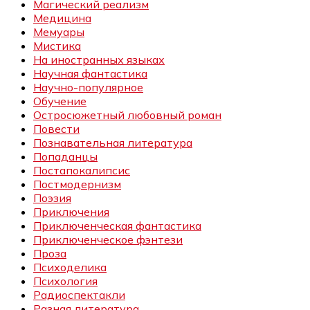
Магический реализм
Медицина
Мемуары
Мистика
На иностранных языках
Научная фантастика
Научно-популярное
Обучение
Остросюжетный любовный роман
Повести
Познавательная литература
Попаданцы
Постапокалипсис
Постмодернизм
Поэзия
Приключения
Приключенческая фантастика
Приключенческое фэнтези
Проза
Психоделика
Психология
Радиоспектакли
Разная литература