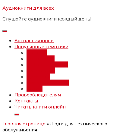
Перейти
Аудиокниги для всех
Бесплатный интенсив:
"Вторая
к
зарплата в $ на ведении YouTube
Записаться
Слушайте аудиокниги каждый день!
каналов"
содержимому
Каталог жанров
Популярные тематики
Фэнтези
Попаданцы
Любовный роман
Фантастика
Детектив
Постапокалипсис
Ужасы
Правообладателям
Контакты
Читать книги онлайн
Главная страница
»
Люди для технического
обслуживания