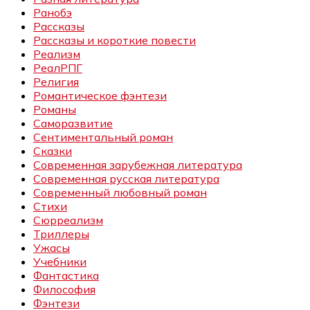
Ранобэ
Рассказы
Рассказы и короткие повести
Реализм
РеалРПГ
Религия
Романтическое фэнтези
Романы
Саморазвитие
Сентиментальный роман
Сказки
Современная зарубежная литература
Современная русская литература
Современный любовный роман
Стихи
Сюрреализм
Триллеры
Ужасы
Учебники
Фантастика
Философия
Фэнтези