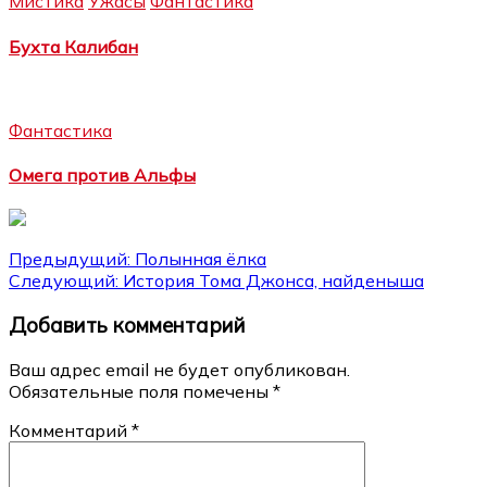
Мистика
Ужасы
Фантастика
Бухта Калибан
Фантастика
Омега против Альфы
Навигация
Предыдущий:
Полынная ёлка
Следующий:
История Тома Джонса, найденыша
по
Добавить комментарий
записям
Ваш адрес email не будет опубликован.
Обязательные поля помечены
*
Комментарий
*