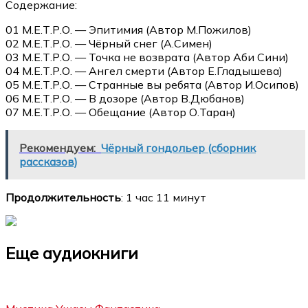
Содержание:
01 М.Е.Т.Р.О. — Эпитимия (Автор М.Пожилов)
02 М.Е.Т.Р.О. — Чёрный снег (А.Симен)
03 М.Е.Т.Р.О. — Точка не возврата (Автор Аби Сини)
04 М.Е.Т.Р.О. — Ангел смерти (Автор Е.Гладышева)
05 М.Е.Т.Р.О. — Странные вы ребята (Автор И.Осипов)
06 М.Е.Т.Р.О. — В дозоре (Автор В.Дюбанов)
07 М.Е.Т.Р.О. — Обещание (Автор О.Таран)
Рекомендуем:
Чёрный гондольер (сборник
рассказов)
Продолжительность
: 1 час 11 минут
Еще аудиокниги