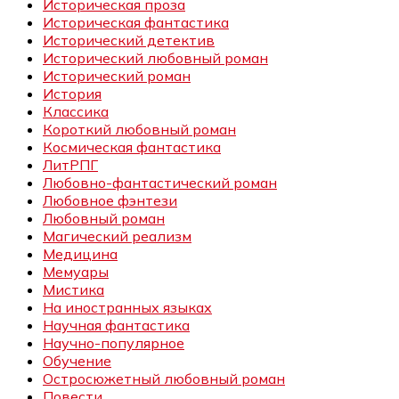
Историческая проза
Историческая фантастика
Исторический детектив
Исторический любовный роман
Исторический роман
История
Классика
Короткий любовный роман
Космическая фантастика
ЛитРПГ
Любовно-фантастический роман
Любовное фэнтези
Любовный роман
Магический реализм
Медицина
Мемуары
Мистика
На иностранных языках
Научная фантастика
Научно-популярное
Обучение
Остросюжетный любовный роман
Повести