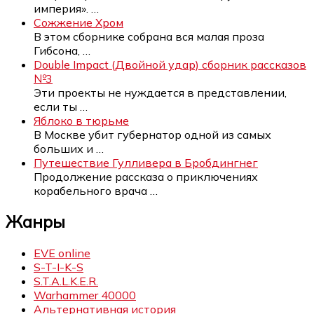
империя».
…
Сожжение Хром
В этом сборнике собрана вся малая проза
Гибсона,
…
Double Impact (Двойной удар) сборник рассказов
№3
Эти проекты не нуждается в представлении,
если ты
…
Яблоко в тюрьме
В Москве убит губернатор одной из самых
больших и
…
Путешествие Гулливера в Бробдингнег
Продолжение рассказа о приключениях
корабельного врача
…
Жанры
EVE online
S-T-I-K-S
S.T.A.L.K.E.R.
Warhammer 40000
Альтернативная история