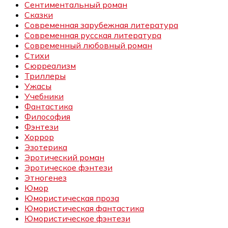
Сентиментальный роман
Сказки
Современная зарубежная литература
Современная русская литература
Современный любовный роман
Стихи
Сюрреализм
Триллеры
Ужасы
Учебники
Фантастика
Философия
Фэнтези
Хоррор
Эзотерика
Эротический роман
Эротическое фэнтези
Этногенез
Юмор
Юмористическая проза
Юмористическая фантастика
Юмористическое фэнтези