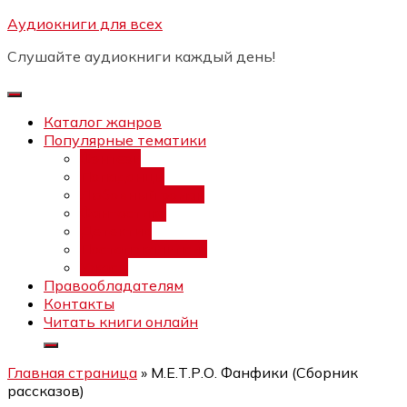
Перейти
Аудиокниги для всех
Бесплатный интенсив:
"Вторая
к
зарплата в $ на ведении YouTube
Записаться
Слушайте аудиокниги каждый день!
каналов"
содержимому
Каталог жанров
Популярные тематики
Фэнтези
Попаданцы
Любовный роман
Фантастика
Детектив
Постапокалипсис
Ужасы
Правообладателям
Контакты
Читать книги онлайн
Главная страница
»
М.Е.Т.Р.О. Фанфики (Сборник
рассказов)