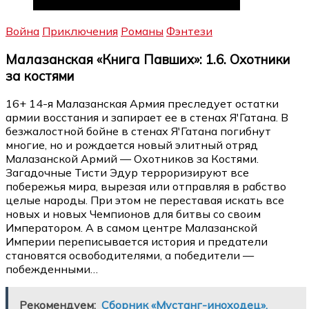
Война
Приключения
Романы
Фэнтези
Малазанская «Книга Павших»: 1.6. Охотники
за костями
16+ 14-я Малазанская Армия преследует остатки
армии восстания и запирает ее в стенах Я'Гатана. В
безжалостной бойне в стенах Я'Гатана погибнут
многие, но и рождается новый элитный отряд
Малазанской Армий — Охотников за Костями.
Загадочные Тисти Эдур терроризируют все
побережья мира, вырезая или отправляя в рабство
целые народы. При этом не переставая искать все
новых и новых Чемпионов для битвы со своим
Императором. А в самом центре Малазанской
Империи переписывается история и предатели
становятся освободителями, а победители —
побежденными…
Рекомендуем:
Сборник «Мустанг-иноходец».