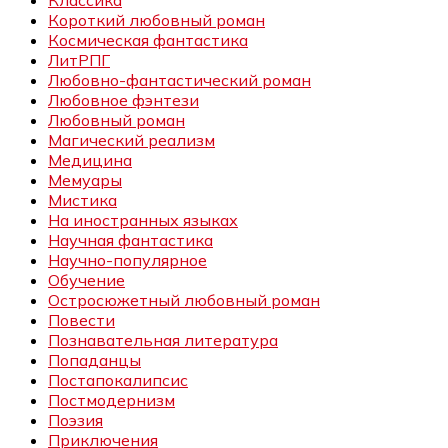
Классика
Короткий любовный роман
Космическая фантастика
ЛитРПГ
Любовно-фантастический роман
Любовное фэнтези
Любовный роман
Магический реализм
Медицина
Мемуары
Мистика
На иностранных языках
Научная фантастика
Научно-популярное
Обучение
Остросюжетный любовный роман
Повести
Познавательная литература
Попаданцы
Постапокалипсис
Постмодернизм
Поэзия
Приключения