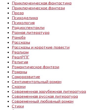
Приключенческая фантастика
Приключенческое фэнтези
Проза
Психоделика
Психология
Радиоспектакли
Разная литература
Ранобэ
Рассказы
Рассказы и короткие повести
Реализм
РеалРПГ
Религия
Романтическое фэнтези
Романы
Саморазвитие
Сентиментальный роман
Сказки
Современная зарубежная литература
Современная русская литература
Современный любовный роман
Стихи