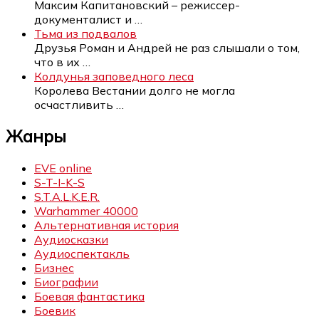
Максим Капитановский – режиссер-
документалист и
…
Тьма из подвалов
Друзья Роман и Андрей не раз слышали о том,
что в их
…
Колдунья заповедного леса
Королева Вестании долго не могла
осчастливить
…
Жанры
EVE online
S-T-I-K-S
S.T.A.L.K.E.R.
Warhammer 40000
Альтернативная история
Аудиосказки
Аудиоспектакль
Бизнес
Биографии
Боевая фантастика
Боевик