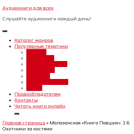
Перейти
Аудиокниги для всех
Бесплатный интенсив:
"Вторая
к
зарплата в $ на ведении YouTube
Записаться
Слушайте аудиокниги каждый день!
каналов"
содержимому
Каталог жанров
Популярные тематики
Фэнтези
Попаданцы
Любовный роман
Фантастика
Детектив
Постапокалипсис
Ужасы
Правообладателям
Контакты
Читать книги онлайн
Главная страница
»
Малазанская «Книга Павших»: 1.6.
Охотники за костями