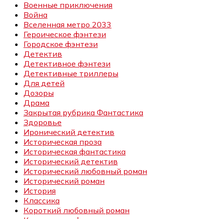
Военные приключения
Война
Вселенная метро 2033
Героическое фэнтези
Городское фэнтези
Детектив
Детективное фэнтези
Детективные триллеры
Для детей
Дозоры
Драма
Закрытая рубрика Фантастика
Здоровье
Иронический детектив
Историческая проза
Историческая фантастика
Исторический детектив
Исторический любовный роман
Исторический роман
История
Классика
Короткий любовный роман