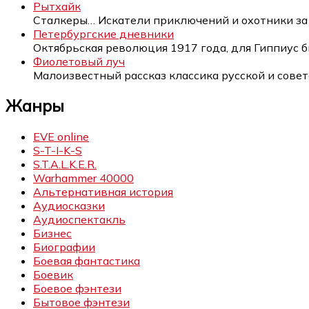
Рытхайк
Сталкеры… Искатели приключений и охотники з
Петербургские дневники
Октябрьская революция 1917 года, для Гиппиус 
Фиолетовый луч
Малоизвестный рассказ классика русской и сове
Жанры
EVE online
S-T-I-K-S
S.T.A.L.K.E.R.
Warhammer 40000
Альтернативная история
Аудиосказки
Аудиоспектакль
Бизнес
Биографии
Боевая фантастика
Боевик
Боевое фэнтези
Бытовое фэнтези