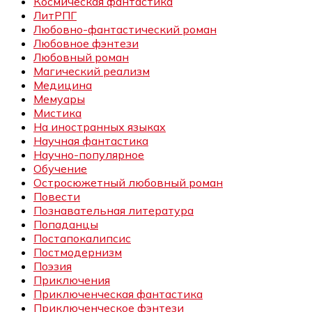
Космическая фантастика
ЛитРПГ
Любовно-фантастический роман
Любовное фэнтези
Любовный роман
Магический реализм
Медицина
Мемуары
Мистика
На иностранных языках
Научная фантастика
Научно-популярное
Обучение
Остросюжетный любовный роман
Повести
Познавательная литература
Попаданцы
Постапокалипсис
Постмодернизм
Поэзия
Приключения
Приключенческая фантастика
Приключенческое фэнтези