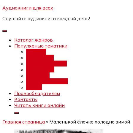
Перейти
Аудиокниги для всех
Бесплатный инт
к
Слушайте аудиокниги каждый день!
содержимому
Каталог жанров
Популярные тематики
Фэнтези
Попаданцы
Любовный роман
Фантастика
Детектив
Постапокалипсис
Ужасы
Правообладателям
Контакты
Читать книги онлайн
Главная страница
»
Маленькой ёлочке холодно зимой