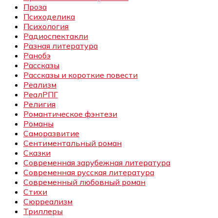
Проза
Психоделика
Психология
Радиоспектакли
Разная литература
Ранобэ
Рассказы
Рассказы и короткие повести
Реализм
РеалРПГ
Религия
Романтическое фэнтези
Романы
Саморазвитие
Сентиментальный роман
Сказки
Современная зарубежная литература
Современная русская литература
Современный любовный роман
Стихи
Сюрреализм
Триллеры