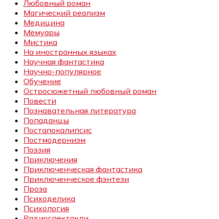
Любовный роман
Магический реализм
Медицина
Мемуары
Мистика
На иностранных языках
Научная фантастика
Научно-популярное
Обучение
Остросюжетный любовный роман
Повести
Познавательная литература
Попаданцы
Постапокалипсис
Постмодернизм
Поэзия
Приключения
Приключенческая фантастика
Приключенческое фэнтези
Проза
Психоделика
Психология
Радиоспектакли