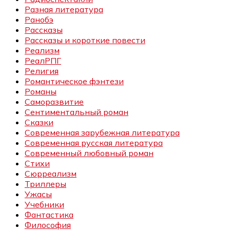
Разная литература
Ранобэ
Рассказы
Рассказы и короткие повести
Реализм
РеалРПГ
Религия
Романтическое фэнтези
Романы
Саморазвитие
Сентиментальный роман
Сказки
Современная зарубежная литература
Современная русская литература
Современный любовный роман
Стихи
Сюрреализм
Триллеры
Ужасы
Учебники
Фантастика
Философия