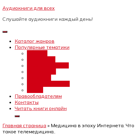
Перейти
Аудиокниги для всех
Бесплатный интенсив:
"Вторая
к
зарплата в $ на ведении YouTube
Записаться
Слушайте аудиокниги каждый день!
каналов"
содержимому
Каталог жанров
Популярные тематики
Фэнтези
Попаданцы
Любовный роман
Фантастика
Детектив
Постапокалипсис
Ужасы
Правообладателям
Контакты
Читать книги онлайн
Главная страница
»
Медицина в эпоху Интернета. Что
такое телемедицина..