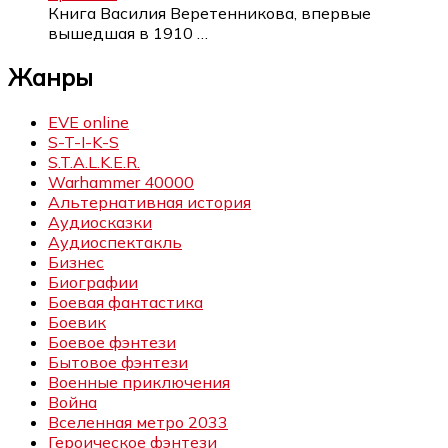
Книга Василия Веретенникова, впервые
вышедшая в 1910
…
Жанры
EVE online
S-T-I-K-S
S.T.A.L.K.E.R.
Warhammer 40000
Альтернативная история
Аудиосказки
Аудиоспектакль
Бизнес
Биографии
Боевая фантастика
Боевик
Боевое фэнтези
Бытовое фэнтези
Военные приключения
Война
Вселенная метро 2033
Героическое фэнтези