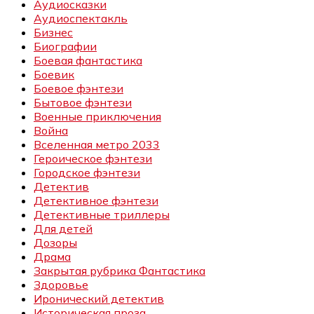
Аудиосказки
Аудиоспектакль
Бизнес
Биографии
Боевая фантастика
Боевик
Боевое фэнтези
Бытовое фэнтези
Военные приключения
Война
Вселенная метро 2033
Героическое фэнтези
Городское фэнтези
Детектив
Детективное фэнтези
Детективные триллеры
Для детей
Дозоры
Драма
Закрытая рубрика Фантастика
Здоровье
Иронический детектив
Историческая проза