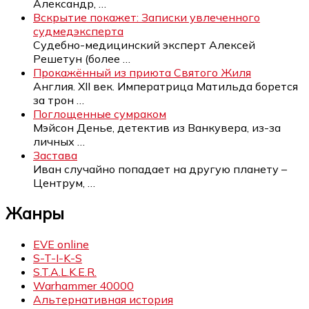
Александр,
…
Вскрытие покажет: Записки увлеченного
судмедэксперта
Судебно-медицинский эксперт Алексей
Решетун (более
…
Прокажённый из приюта Святого Жиля
Англия. XII век. Императрица Матильда борется
за трон
…
Поглощенные сумраком
Мэйсон Денье, детектив из Ванкувера, из-за
личных
…
Застава
Иван случайно попадает на другую планету –
Центрум,
…
Жанры
EVE online
S-T-I-K-S
S.T.A.L.K.E.R.
Warhammer 40000
Альтернативная история