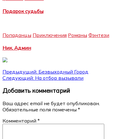
Подарок судьбы
Попаданцы
Приключения
Романы
Фэнтези
Ник. Админ
Навигация
Предыдущий:
Безвыходный Город
Следующий:
На отбор вызывали
по
Добавить комментарий
записям
Ваш адрес email не будет опубликован.
Обязательные поля помечены
*
Комментарий
*