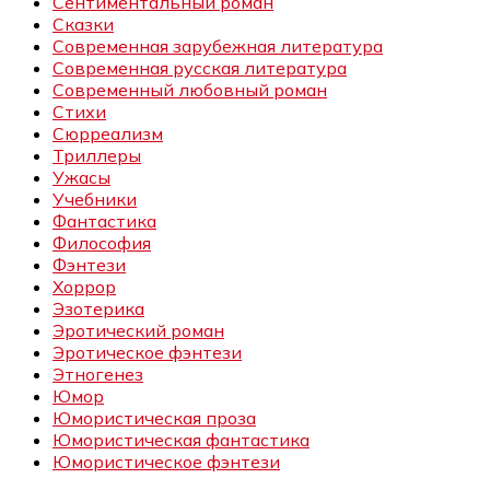
Сентиментальный роман
Сказки
Современная зарубежная литература
Современная русская литература
Современный любовный роман
Стихи
Сюрреализм
Триллеры
Ужасы
Учебники
Фантастика
Философия
Фэнтези
Хоррор
Эзотерика
Эротический роман
Эротическое фэнтези
Этногенез
Юмор
Юмористическая проза
Юмористическая фантастика
Юмористическое фэнтези