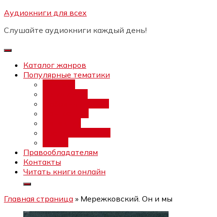
Перейти
Аудиокниги для всех
Бесплатный интенсив:
"Вторая
к
зарплата в $ на ведении YouTube
Записаться
Слушайте аудиокниги каждый день!
каналов"
содержимому
Каталог жанров
Популярные тематики
Фэнтези
Попаданцы
Любовный роман
Фантастика
Детектив
Постапокалипсис
Ужасы
Правообладателям
Контакты
Читать книги онлайн
Главная страница
»
Мережковский. Он и мы