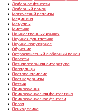
Любовное фэнтези
Любовный роман
Магический реализм
Медицина
Мемуары
Мистика
На иностранных языках
Научная фантастика
Научно-популярное
Обучение
Остросюжетный любовный роман
Повести
Познавательная литература
Попаданцы
Постапокалипсис
Постмодернизм
Поэзия
Приключения
Приключенческая фантастика
Приключенческое фэнтези
Проза
Психоделика