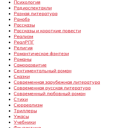
Психология
Радиоспектакли
Разная литература
Ранобэ
Рассказы
Рассказы и короткие повести
Реализм
РеалРПГ
Религия
Романтическое фэнтези
Романы
Саморазвитие
Сентиментальный роман
Сказки
Современная зарубежная литература
Современная русская литература
Современный любовный роман
Стихи
Сюрреализм
Триллеры
Ужасы
Учебники
Фантастика