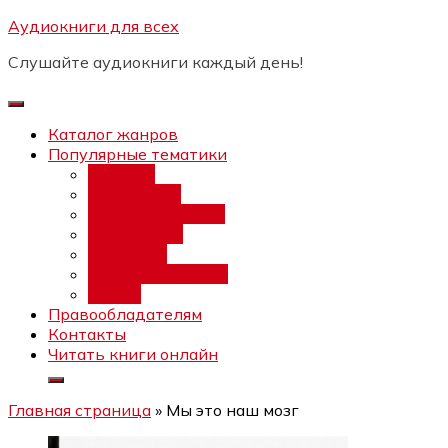
Перейти
Аудиокниги для всех
Бесплатный интенсив:
"Вторая
к
зарплата в $ на ведении YouTube
Записаться
Слушайте аудиокниги каждый день!
каналов"
содержимому
Каталог жанров
Популярные тематики
Фэнтези
Попаданцы
Любовный роман
Фантастика
Детектив
Постапокалипсис
Ужасы
Правообладателям
Контакты
Читать книги онлайн
Главная страница
»
Мы это наш мозг