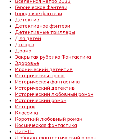
Вселенная метро 2033
Героическое фэнтези
Городское фэнтези
Детектив
Детективное фэнтези
Детективные триллеры
Для детей
Дозоры
Драма
Закрытая рубрика Фантастика
Здоровье
Иронический детектив
Историческая проза
Историческая фантастика
Исторический детектив
Исторический любовный роман
Исторический роман
История
Классика
Короткий любовный роман
Космическая фантастика
ЛитРПГ
Любовно-фантастический роман