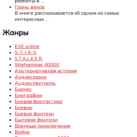
разбиты в
…
Грань веков
В книге рассказывается об одном из самых
интересных
…
Жанры
EVE online
S-T-I-K-S
S.T.A.L.K.E.R.
Warhammer 40000
Альтернативная история
Аудиосказки
Аудиоспектакль
Бизнес
Биографии
Боевая фантастика
Боевик
Боевое фэнтези
Бытовое фэнтези
Военные приключения
Война