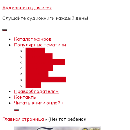
Перейти
Аудиокниги для всех
Бесплатный интенсив:
"Вторая
к
зарплата в $ на ведении YouTube
Записаться
Слушайте аудиокниги каждый день!
каналов"
содержимому
Каталог жанров
Популярные тематики
Фэнтези
Попаданцы
Любовный роман
Фантастика
Детектив
Постапокалипсис
Ужасы
Правообладателям
Контакты
Читать книги онлайн
Главная страница
»
(Не) тот ребенок