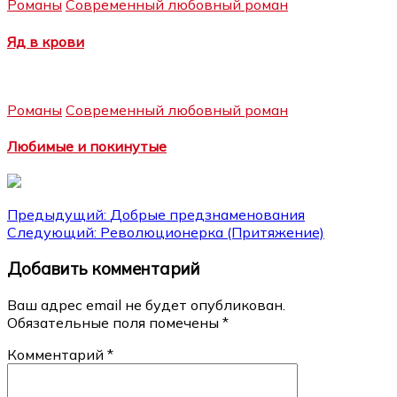
Романы
Современный любовный роман
Яд в крови
Романы
Современный любовный роман
Любимые и покинутые
Навигация
Предыдущий:
Добрые предзнаменования
Следующий:
Революционерка (Притяжение)
по
Добавить комментарий
записям
Ваш адрес email не будет опубликован.
Обязательные поля помечены
*
Комментарий
*