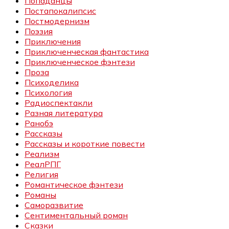
Попаданцы
Постапокалипсис
Постмодернизм
Поэзия
Приключения
Приключенческая фантастика
Приключенческое фэнтези
Проза
Психоделика
Психология
Радиоспектакли
Разная литература
Ранобэ
Рассказы
Рассказы и короткие повести
Реализм
РеалРПГ
Религия
Романтическое фэнтези
Романы
Саморазвитие
Сентиментальный роман
Сказки