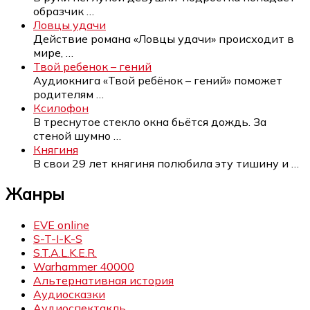
образчик
…
Ловцы удачи
Действие романа «Ловцы удачи» происходит в
мире,
…
Твой ребенок – гений
Аудиокнига «Твой ребёнок – гений» поможет
родителям
…
Ксилофон
В треснутое стекло окна бьётся дождь. За
стеной шумно
…
Княгиня
В свои 29 лет княгиня полюбила эту тишину и
…
Жанры
EVE online
S-T-I-K-S
S.T.A.L.K.E.R.
Warhammer 40000
Альтернативная история
Аудиосказки
Аудиоспектакль