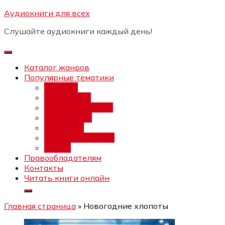
Перейти
Аудиокниги для всех
Бесплатный инт
к
Слушайте аудиокниги каждый день!
содержимому
Каталог жанров
Популярные тематики
Фэнтези
Попаданцы
Любовный роман
Фантастика
Детектив
Постапокалипсис
Ужасы
Правообладателям
Контакты
Читать книги онлайн
Главная страница
»
Новогодние хлопоты