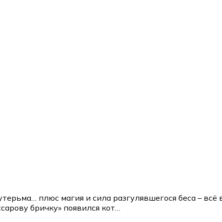
терьма… плюс магия и сила разгулявшегося беса – всё 
иссарову бричку» появился кот…