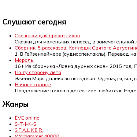
Слушают сегодня
Сказочки для проказников
Сказки для маленьких непосед в замечательной 
Сборник. 5 рассказов. Колледж Святого Августина
1. В Гейзенхеймере (аудиоспектакль). Перевод н
Мораль
16+ Из сборника «Лавка дурных снов», 2015 год.
По ту сторону лета
Эжени Марс далеко за пятьдесят. Однажды, когд
Ночное солнце
Продолжение цикла о детективе-любителе Над
Жанры
EVE online
S-T-I-K-S
S.T.A.L.K.E.R.
Warhammer 40000