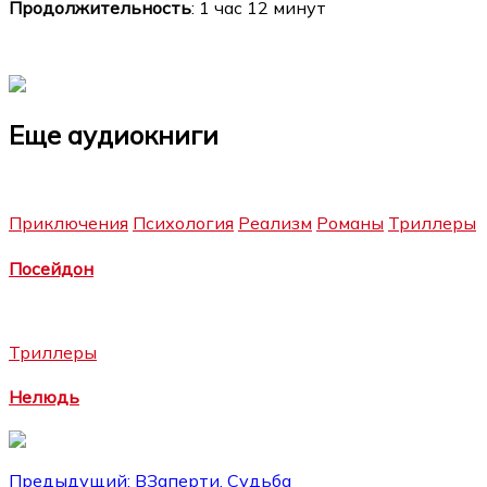
Продолжительность
: 1 час 12 минут
Еще аудиокниги
Приключения
Психология
Реализм
Романы
Триллеры
Посейдон
Триллеры
Нелюдь
Навигация
Предыдущий:
ВЗаперти. Судьба