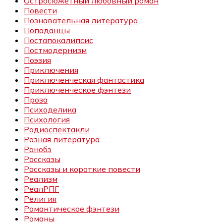
Остросюжетный любовный роман
Повести
Познавательная литература
Попаданцы
Постапокалипсис
Постмодернизм
Поэзия
Приключения
Приключенческая фантастика
Приключенческое фэнтези
Проза
Психоделика
Психология
Радиоспектакли
Разная литература
Ранобэ
Рассказы
Рассказы и короткие повести
Реализм
РеалРПГ
Религия
Романтическое фэнтези
Романы