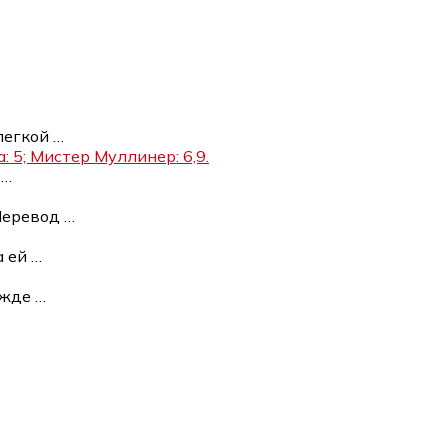
легкой
…
: 5; Мистер Муллинер: 6,9.
а
…
 Перевод
…
а ей
…
ежде
…