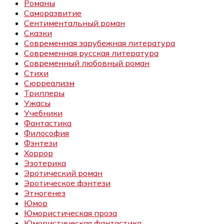
Романы
Саморазвитие
Сентиментальный роман
Сказки
Современная зарубежная литература
Современная русская литература
Современный любовный роман
Стихи
Сюрреализм
Триллеры
Ужасы
Учебники
Фантастика
Философия
Фэнтези
Хоррор
Эзотерика
Эротический роман
Эротическое фэнтези
Этногенез
Юмор
Юмористическая проза
Юмористическая фантастика