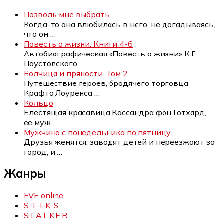
Позволь мне выбрать
Когда-то она влюбилась в него, не догадываясь,
что он
…
Повесть о жизни. Книги 4-6
Автобиографическая «Повесть о жизни» К.Г.
Паустовского
…
Волчица и пряности. Том 2
Путешествие героев, бродячего торговца
Крафта Лоуренса
…
Кольцо
Блестящая красавица Кассандра фон Готхард,
ее муж
…
Мужчина с понедельника по пятницу
Друзья женятся, заводят детей и переезжают за
город, и
…
Жанры
EVE online
S-T-I-K-S
S.T.A.L.K.E.R.