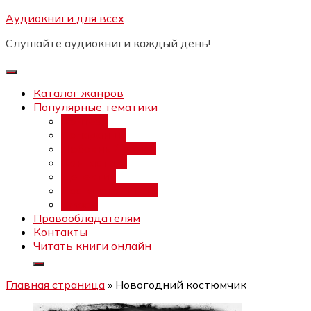
Перейти
Аудиокниги для всех
Бесплатный интенсив:
"Вторая
к
зарплата в $ на ведении YouTube
Записаться
Слушайте аудиокниги каждый день!
каналов"
содержимому
Каталог жанров
Популярные тематики
Фэнтези
Попаданцы
Любовный роман
Фантастика
Детектив
Постапокалипсис
Ужасы
Правообладателям
Контакты
Читать книги онлайн
Главная страница
»
Новогодний костюмчик