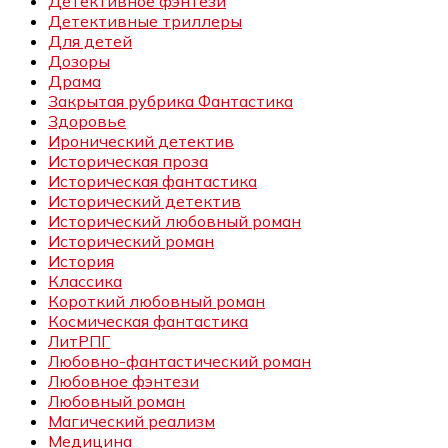
Детективное фэнтези
Детективные триллеры
Для детей
Дозоры
Драма
Закрытая рубрика Фантастика
Здоровье
Иронический детектив
Историческая проза
Историческая фантастика
Исторический детектив
Исторический любовный роман
Исторический роман
История
Классика
Короткий любовный роман
Космическая фантастика
ЛитРПГ
Любовно-фантастический роман
Любовное фэнтези
Любовный роман
Магический реализм
Медицина