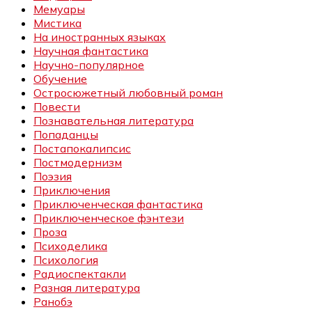
Мемуары
Мистика
На иностранных языках
Научная фантастика
Научно-популярное
Обучение
Остросюжетный любовный роман
Повести
Познавательная литература
Попаданцы
Постапокалипсис
Постмодернизм
Поэзия
Приключения
Приключенческая фантастика
Приключенческое фэнтези
Проза
Психоделика
Психология
Радиоспектакли
Разная литература
Ранобэ