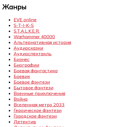
Жанры
EVE online
S-T-I-K-S
S.T.A.L.K.E.R.
Warhammer 40000
Альтернативная история
Аудиосказки
Аудиоспектакль
Бизнес
Биографии
Боевая фантастика
Боевик
Боевое фэнтези
Бытовое фэнтези
Военные приключения
Война
Вселенная метро 2033
Героическое фэнтези
Городское фэнтези
Детектив