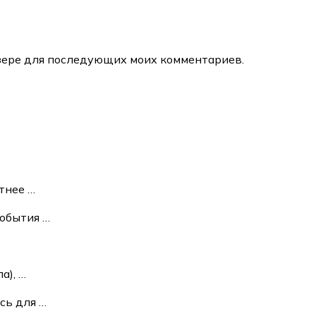
аузере для последующих моих комментариев.
етнее
…
события
…
ла),
…
ась для
…