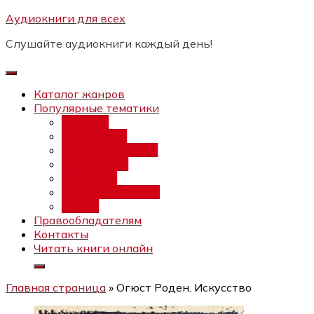
Перейти
Аудиокниги для всех
Бесплатный инт
к
Слушайте аудиокниги каждый день!
содержимому
Каталог жанров
Популярные тематики
Фэнтези
Попаданцы
Любовный роман
Фантастика
Детектив
Постапокалипсис
Ужасы
Правообладателям
Контакты
Читать книги онлайн
Главная страница
»
Огюст Роден. Искусство