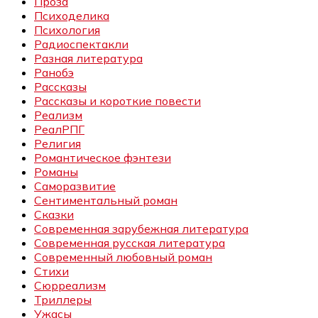
Проза
Психоделика
Психология
Радиоспектакли
Разная литература
Ранобэ
Рассказы
Рассказы и короткие повести
Реализм
РеалРПГ
Религия
Романтическое фэнтези
Романы
Саморазвитие
Сентиментальный роман
Сказки
Современная зарубежная литература
Современная русская литература
Современный любовный роман
Стихи
Сюрреализм
Триллеры
Ужасы