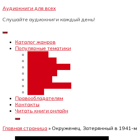
Перейти
Аудиокниги для всех
Бесплатный интенсив:
"Вторая
к
зарплата в $ на ведении YouTube
Записаться
Слушайте аудиокниги каждый день!
каналов"
содержимому
Каталог жанров
Популярные тематики
Фэнтези
Попаданцы
Любовный роман
Фантастика
Детектив
Постапокалипсис
Ужасы
Правообладателям
Контакты
Читать книги онлайн
Главная страница
»
Окруженец. Затерянный в 1941-м