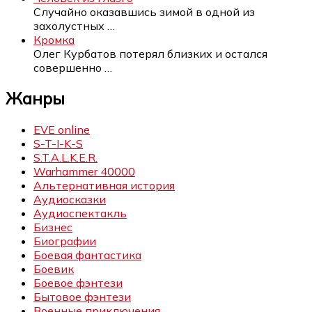
Случайно оказавшись зимой в одной из
захолустных
…
Кромка
Олег Курбатов потерял близких и остался
совершенно
…
Жанры
EVE online
S-T-I-K-S
S.T.A.L.K.E.R.
Warhammer 40000
Альтернативная история
Аудиосказки
Аудиоспектакль
Бизнес
Биографии
Боевая фантастика
Боевик
Боевое фэнтези
Бытовое фэнтези
Военные приключения