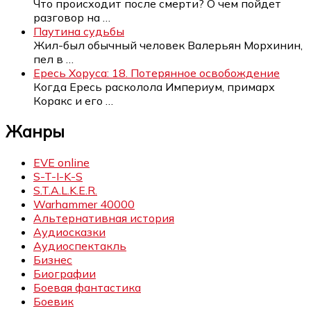
Что происходит после смерти? О чем пойдет
разговор на
…
Паутина судьбы
Жил-был обычный человек Валерьян Морхинин,
пел в
…
Ересь Хоруса: 18. Потерянное освобождение
Когда Ересь расколола Империум, примарх
Коракс и его
…
Жанры
EVE online
S-T-I-K-S
S.T.A.L.K.E.R.
Warhammer 40000
Альтернативная история
Аудиосказки
Аудиоспектакль
Бизнес
Биографии
Боевая фантастика
Боевик