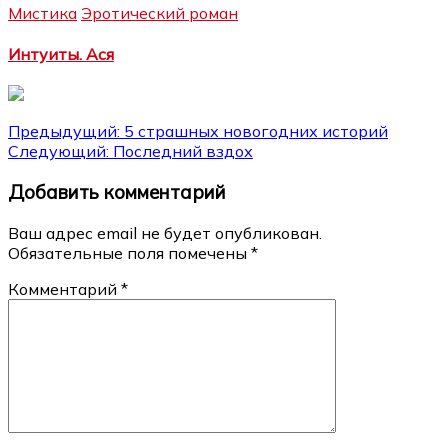
Мистика
Эротический роман
Интуиты. Ася
Навигация
Предыдущий:
5 страшных новогодних историй
Следующий:
Последний вздох
по
Добавить комментарий
записям
Ваш адрес email не будет опубликован.
Обязательные поля помечены
*
Комментарий
*