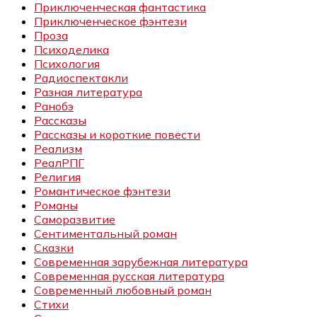
Приключенческая фантастика
Приключенческое фэнтези
Проза
Психоделика
Психология
Радиоспектакли
Разная литература
Ранобэ
Рассказы
Рассказы и короткие повести
Реализм
РеалРПГ
Религия
Романтическое фэнтези
Романы
Саморазвитие
Сентиментальный роман
Сказки
Современная зарубежная литература
Современная русская литература
Современный любовный роман
Стихи