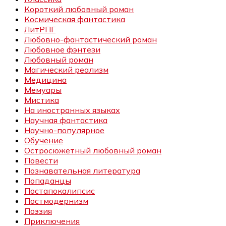
Короткий любовный роман
Космическая фантастика
ЛитРПГ
Любовно-фантастический роман
Любовное фэнтези
Любовный роман
Магический реализм
Медицина
Мемуары
Мистика
На иностранных языках
Научная фантастика
Научно-популярное
Обучение
Остросюжетный любовный роман
Повести
Познавательная литература
Попаданцы
Постапокалипсис
Постмодернизм
Поэзия
Приключения