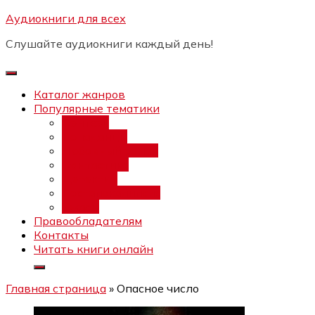
Перейти
Аудиокниги для всех
Бесплатный интенсив:
"Вторая
к
зарплата в $ на ведении YouTube
Записаться
Слушайте аудиокниги каждый день!
каналов"
содержимому
Каталог жанров
Популярные тематики
Фэнтези
Попаданцы
Любовный роман
Фантастика
Детектив
Постапокалипсис
Ужасы
Правообладателям
Контакты
Читать книги онлайн
Главная страница
»
Опасное число