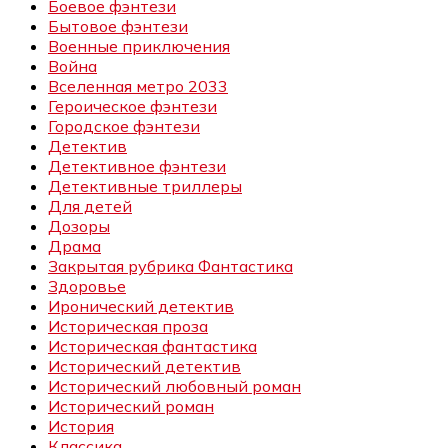
Боевое фэнтези
Бытовое фэнтези
Военные приключения
Война
Вселенная метро 2033
Героическое фэнтези
Городское фэнтези
Детектив
Детективное фэнтези
Детективные триллеры
Для детей
Дозоры
Драма
Закрытая рубрика Фантастика
Здоровье
Иронический детектив
Историческая проза
Историческая фантастика
Исторический детектив
Исторический любовный роман
Исторический роман
История
Классика